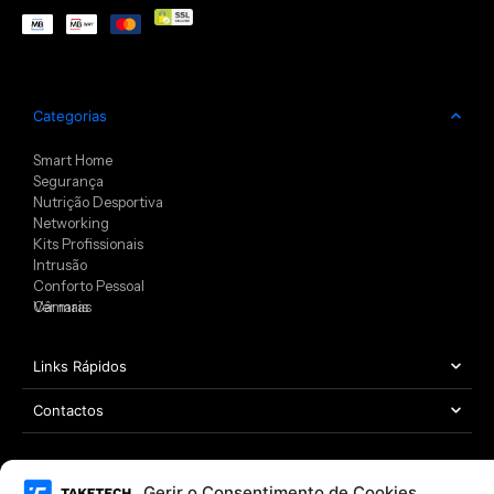
Categorias
Smart Home
Segurança
Nutrição Desportiva
Networking
Kits Profissionais
Intrusão
Conforto Pessoal
Câmaras
Ver mais
Links Rápidos
Contactos
Gerir o Consentimento de Cookies