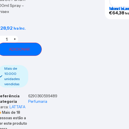
00ml Spray –
Montblan
MONTBLA
nisex
Eau De P
€
64,38
Iv
Set 3 Pie
€
28,92
Iva Inc.
+
ADICIONAR
Mais de
10.000
unidades
vendidas
eferência
6290360599489
ategoria
Perfumaria
arca:
LATTAFA
Mais de
18
essoas estão a
er este produto
gora