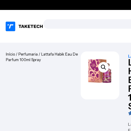
Início
/
Perfumaria
/ Lattafa Habik Eau De
L
Parfum 100ml Spray
L
E