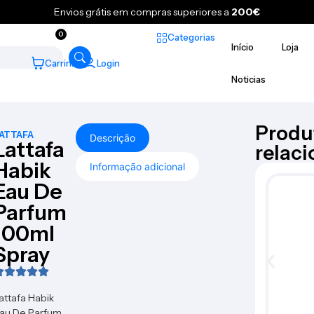
Envios grátis em compras superiores a
200€
0
Categorias
Início
Loja
Carrinho
Login
Noticias
Produ
ATTAFA
Descrição
Lattafa
relac
Habik
Informação adicional
Eau De
Parfum
100ml
Spray
attafa Habik
au De Parfum