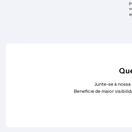
p
v
a
Que
Junte-se à nossa
Beneficie de maior visibil