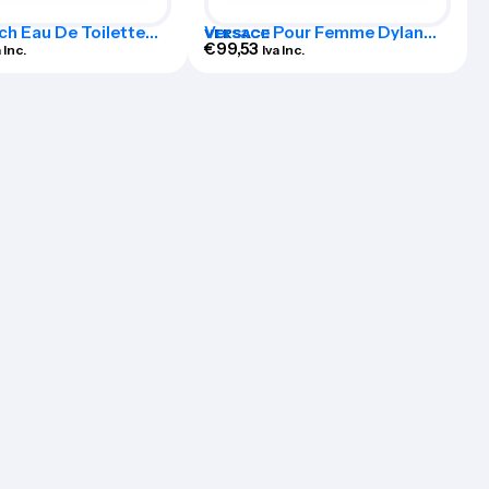
ch Eau De Toilette
Versace Pour Femme Dylan
VERSACE
0ml Set 2 Pieces
Blue Eau De Perfume Spray
€
99,53
 Inc.
Iva Inc.
100ml Set 3 Pieces