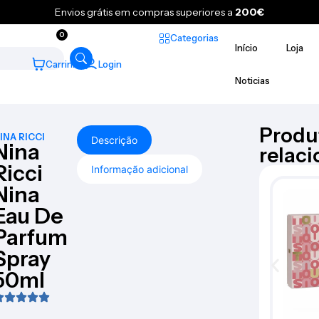
Envios grátis em compras superiores a
200€
0
Categorias
Início
Loja
Carrinho
Login
Noticias
Produ
INA RICCI
Descrição
Nina
relac
Ricci
Informação adicional
Nina
Eau De
Parfum
Spray
50ml