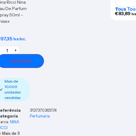
ina Ricci Nina
au De Parfum
Tous Tou
TOUS
Spray 10
€
83,89
Iva
pray 50ml –
nisex
€
97,35
Iva Inc.
+
ADICIONAR
Mais de
10.000
unidades
vendidas
eferência
3137370365174
ategoria
Perfumaria
arca:
NINA
ICCI
Mais de
3