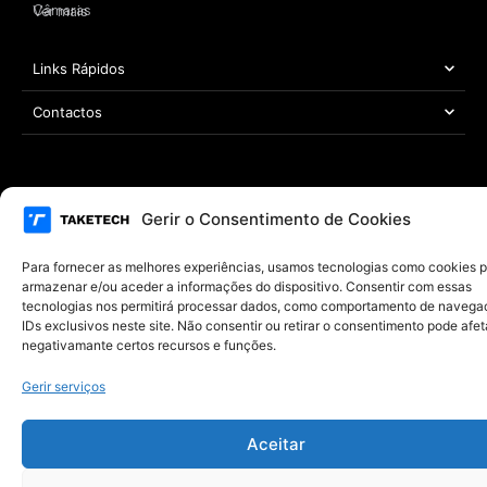
Câmaras
Ver mais
Links Rápidos
Contactos
Área Legal
Gerir o Consentimento de Cookies
Copyright © 2021 – 2026 TAKETECH | Todos os direitos reservados
Desenvolvido por
MYWEBSITE
Para fornecer as melhores experiências, usamos tecnologias como cookies 
armazenar e/ou aceder a informações do dispositivo. Consentir com essas
tecnologias nos permitirá processar dados, como comportamento de navega
IDs exclusivos neste site. Não consentir ou retirar o consentimento pode afet
negativamante certos recursos e funções.
Gerir serviços
Aceitar