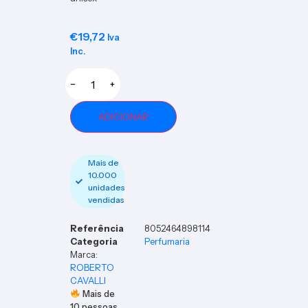
€
19,72
Iva
Inc.
−
+
ADICIONAR
Mais de
10.000
unidades
vendidas
Referência
8052464898114
Categoria
Perfumaria
Marca:
ROBERTO
CAVALLI
Mais de
10
pessoas