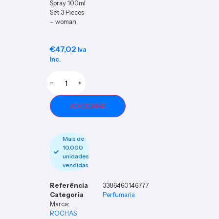
Spray 100ml
Spray
Set 3 Pieces
100ml
Set 2
– woman
Pieces
€
47,02
Iva
Inc.
−
+
ADICIONAR
Mais de
10.000
unidades
vendidas
Referência
3386460146777
Categoria
Perfumaria
Marca:
ROCHAS