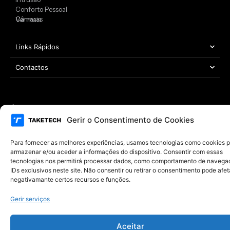
Conforto Pessoal
Câmaras
Ver mais
Links Rápidos
Contactos
Área Legal
Copyright © 2021 – 2026 TAKETECH | Todos os direitos reservados
Gerir o Consentimento de Cookies
Desenvolvido por
MYWEBSITE
Para fornecer as melhores experiências, usamos tecnologias como cookies 
armazenar e/ou aceder a informações do dispositivo. Consentir com essas
tecnologias nos permitirá processar dados, como comportamento de navega
IDs exclusivos neste site. Não consentir ou retirar o consentimento pode afet
negativamante certos recursos e funções.
Gerir serviços
Aceitar