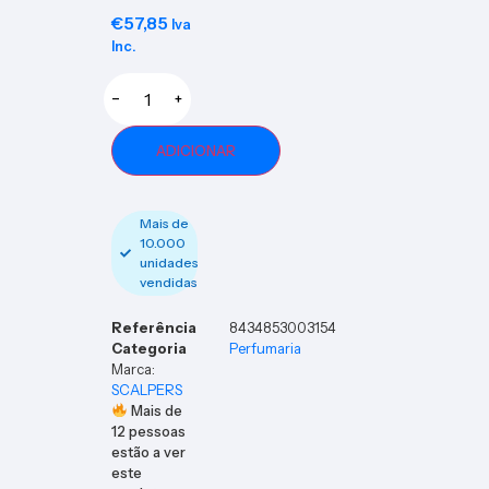
mas
€
57,85
2023
Iva
Inc.
−
+
ADICIONAR
Mais de
10.000
unidades
vendidas
Referência
8434853003154
Categoria
Perfumaria
Marca:
SCALPERS
Mais de
12
pessoas
estão a ver
este