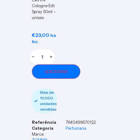
Cologne Edt
Spray 50ml –
unisex
€
23,00
Iva
Inc.
−
+
ADICIONAR
Mais de
10.000
unidades
vendidas
Referência
7640496670122
Categoria
Perfumaria
Marca:
TOMMY