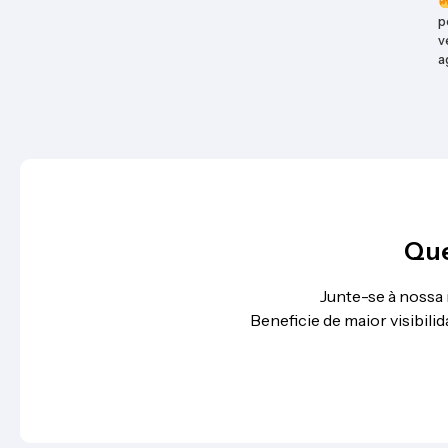
p
v
a
Que
Junte-se à nossa
Beneficie de maior visibil