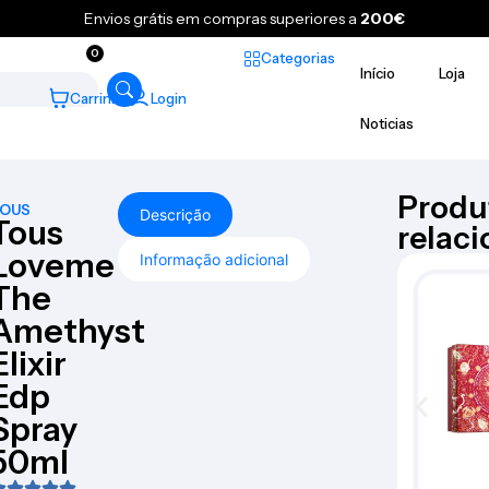
Envios grátis em compras superiores a
200€
0
Categorias
Início
Loja
Carrinho
Login
Noticias
Produ
OUS
Descrição
Tous
relac
Loveme
Informação adicional
The
Amethyst
Elixir
Edp
Spray
50ml