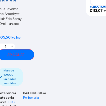
Carolina 
CAROLINA
ous Loveme
Eau De P
€
113,07
Iv
he Amethyst
Set 3 Pi
lixir Edp Spray
0ml – unisex
€
65,56
Iva Inc.
+
ADICIONAR
Mais de
10.000
unidades
vendidas
eferência
8436603333474
ategoria
Perfumaria
arca:
TOUS