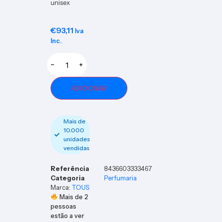
unisex
€
93,11
Iva
Inc.
−
+
ADICIONAR
Mais de
10.000
unidades
vendidas
Referência
8436603333467
Categoria
Perfumaria
Marca:
TOUS
Mais de
2
pessoas
estão a ver