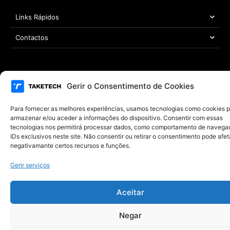
Links Rápidos
Contactos
Área Legal
Gerir o Consentimento de Cookies
Copyright © 2021 – 2026 TAKETECH | Todos os direitos reservados
Desenvolvido por
MYWEBSITE
Para fornecer as melhores experiências, usamos tecnologias como cookies 
armazenar e/ou aceder a informações do dispositivo. Consentir com essas
tecnologias nos permitirá processar dados, como comportamento de navega
IDs exclusivos neste site. Não consentir ou retirar o consentimento pode afet
negativamante certos recursos e funções.
Gerir serviços
Aceitar
Negar