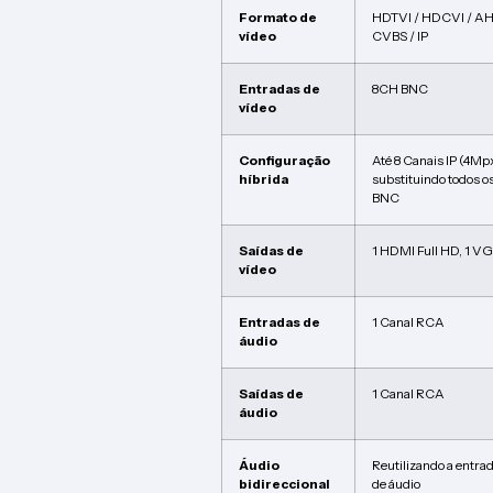
Formato de
HDTVI / HDCVI / AH
vídeo
CVBS / IP
Entradas de
8CH BNC
vídeo
Configuração
Até 8 Canais IP (4Mp
híbrida
substituindo todos o
BNC
Saídas de
1 HDMI Full HD, 1 V
vídeo
Entradas de
1 Canal RCA
áudio
Saídas de
1 Canal RCA
áudio
Áudio
Reutilizando a entra
bidireccional
de áudio