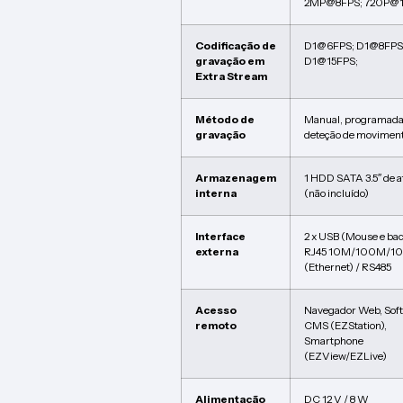
2MP@8FPS; 720P@
Codificação de
D1@6FPS; D1@8FPS
gravação em
D1@15FPS;
Extra Stream
Método de
Manual, programada
gravação
deteção de movimen
Armazenagem
1 HDD SATA 3.5″ de a
interna
(não incluído)
Interface
2 x USB (Mouse e bac
externa
RJ45 10M/100M/1
(Ethernet) / RS485
Acesso
Navegador Web, Sof
remoto
CMS (EZStation),
Smartphone
(EZView/EZLive)
Alimentação
DC 12 V / 8 W