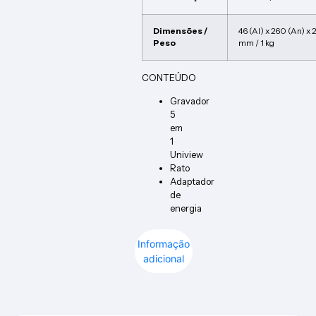
Dimensões /
46 (Al) x 260 (An) x 
Peso
mm / 1 kg
CONTEÚDO
Gravador
5
em
1
Uniview
Rato
Adaptador
de
energia
Informação
adicional