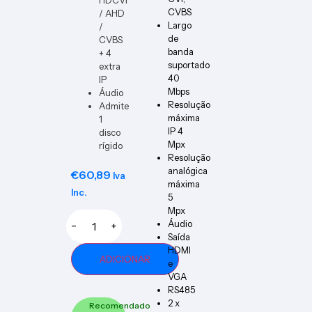
CVBS
/ AHD
Largo
/
de
CVBS
banda
+ 4
suportado
extra
40
IP
Mbps
Áudio
Resolução
Admite
máxima
1
IP 4
disco
Mpx
rígido
Resolução
analógica
€
60,89
Iva
máxima
Inc.
5
Mpx
Áudio
−
+
Saída
HDMI
ADICIONAR
e
VGA
RS485
2 x
Recomendado