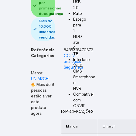
USB
por
2.0
profissionais
Rato
de segurança
Espaço
Mais de
para
10.000
1
unidades
HDD
vendidas
até
6
Referência
8435325470672
TB
Categorias
CCTV
Interface
analógico
,
WEB,
Segurança
CMS,
Marca:
Smartphone
UNIARCH
e
Mais de
8
NVR
pessoas
Compatível
estão a ver
com
este
ONVIF
produto
ESPECIFICAÇÕES
agora
Marca
Uniarch