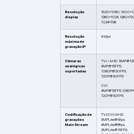
Resolução
1920×1080, 1600×1
display
1280×1024, 1280×72
1024×768
Resolução
4 Mpx
máxima de
gravação IP
Câmaras
TVI / AHD: 5MP@12
analógicas
4MP@15FPS;
suportadas
1080P@30FPS;
720P@30FPS
CVI:
4MP@15FPS;1080P
720P@30FPS
Codificação de
TVI/CVI/AHD:
gravações
5MPLite@6fps;
Main Stream
4MPLite@8fps;
2MPLite@15FPS;