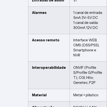
Entradas de áudio
1/1
Alarmes
1 canal de entrada:
5mA 3V–5V DC
1 canal de saída:
300mA 12V DC
Acesso remoto
Interface WEB,
CMS (DSS/PSS),
Smartphone e
NVR
Interoperabilidade
ONVIF (Profile
S/Profile G/Profile
T); .CGI; Hito;
Genetec; P2P
Material
Metal + plástico