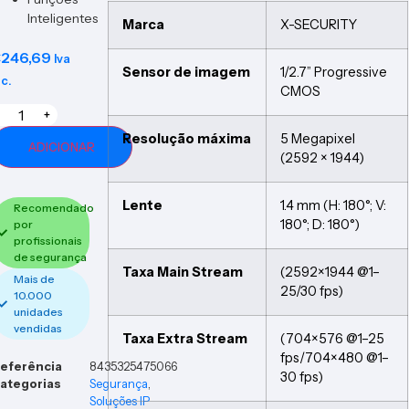
Inteligentes
Marca
X-SECURITY
€
246,69
Iva
Sensor de imagem
1/2.7” Progressive
nc.
CMOS
+
Resolução máxima
5 Megapixel
ADICIONAR
(2592 × 1944)
Lente
1.4 mm (H: 180°; V:
Recomendado
180°; D: 180°)
por
profissionais
de segurança
Taxa Main Stream
(2592×1944 @1–
Mais de
25/30 fps)
10.000
unidades
vendidas
Taxa Extra Stream
(704×576 @1–25
fps/704×480 @1–
eferência
8435325475066
30 fps)
ategorias
Segurança
,
Soluções IP