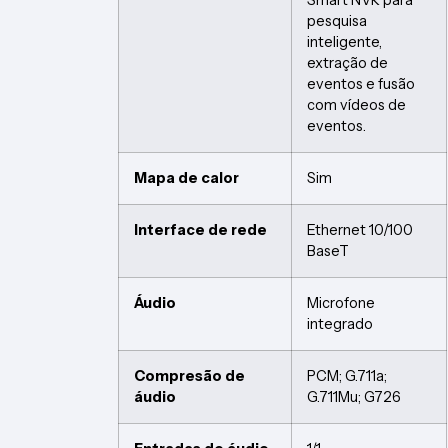
pesquisa
inteligente,
extração de
eventos e fusão
com vídeos de
eventos.
Mapa de calor
Sim
Interface de rede
Ethernet 10/100
BaseT
Áudio
Microfone
integrado
Compresão de
PCM; G.711a;
áudio
G.711Mu; G726