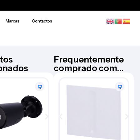
Marcas
Contactos
tos
Frequentemente
ionados
comprado com...
Câmara Bullet – AJ-
AJAX
BULLETCAM-5-HL-B
€
183,42
Iva Inc.