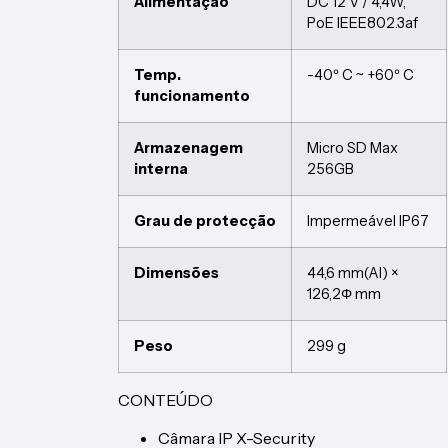
Alimentação
DC 12 V / 4,4W,
PoE IEEE802.3af
Temp.
-40º C ~ +60º C
funcionamento
Armazenagem
Micro SD Max
interna
256GB
Grau de protecção
Impermeável IP67
Dimensões
44,6 mm(Al) ×
126,2Φ mm
Peso
299 g
CONTEÚDO
Câmara IP X-Security