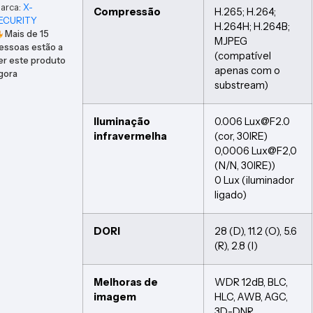
arca:
X-
Compressão
H.265; H.264;
ECURITY
H.264H; H.264B;
Mais de
15
MJPEG
essoas estão a
(compatível
er este produto
apenas com o
gora
substream)
Iluminação
0.006 Lux@F2.0
infravermelha
(cor, 30IRE)
0,0006 Lux@F2,0
(N/N, 30IRE))
0 Lux (iluminador
ligado)
DORI
28 (D), 11.2 (O), 5.6
(R), 2.8 (I)
Melhoras de
WDR 12dB, BLC,
imagem
HLC, AWB, AGC,
3D-DNR,