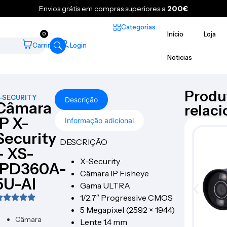
Envios grátis em compras superiores a
200€
Categorias
Início
Loja
0
Carrinho
Login
Noticias
Produ
-SECURITY
Descrição
Câmara
relac
IP X-
Informação adicional
Security
DESCRIÇÃO
– XS-
X-Security
IPD360A-
Câmara IP Fisheye
5U-AI
Gama ULTRA
1/2.7″ Progressive CMOS
5 Megapixel (2592 × 1944)
Câmara
Lente 1.4 mm