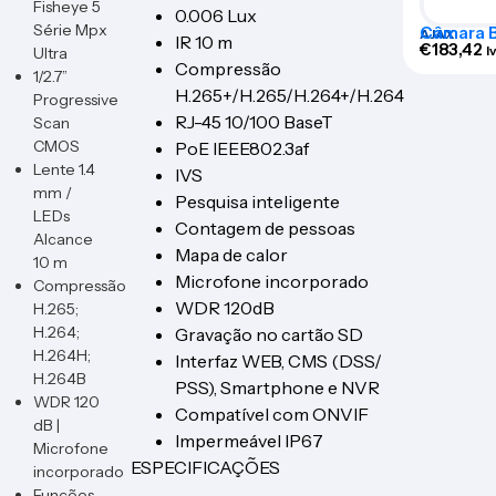
Fisheye 5
0.006 Lux
Série Mpx
Câmara Bu
AJAX
IR 10 m
BULLETC
€
183,42
I
Ultra
Compressão
1/2.7”
H.265+/H.265/H.264+/H.264
Progressive
RJ-45 10/100 BaseT
Scan
CMOS
PoE IEEE802.3af
Lente 1.4
IVS
mm /
Pesquisa inteligente
LEDs
Contagem de pessoas
Alcance
Mapa de calor
10 m
Microfone incorporado
Compressão
WDR 120dB
H.265;
H.264;
Gravação no cartão SD
H.264H;
Interfaz WEB, CMS (DSS/
H.264B
PSS), Smartphone e NVR
WDR 120
Compatível com ONVIF
dB |
Impermeável IP67
Microfone
ESPECIFICAÇÕES
incorporado
Funções