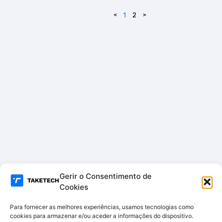
acto
De
<
1
2
>
Perf
ume
100
ml
Spra
y
Gerir o Consentimento de
Cookies
Para fornecer as melhores experiências, usamos tecnologias como
cookies para armazenar e/ou aceder a informações do dispositivo.