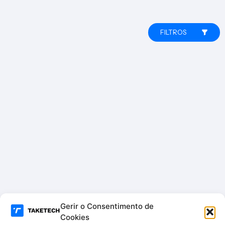
150
Skin
ml
150
ml
FILTROS
Gerir o Consentimento de
Cookies