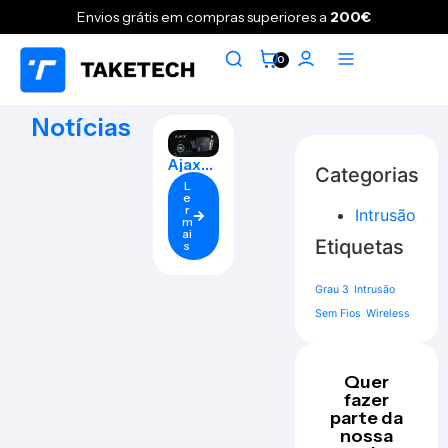
Envios grátis em compras superiores a
200€
0
Notícias
Ajax
Categorias
Syste
L
ms
e
Grau 3
r
Intrusão
m
ai
Etiquetas
s
Grau 3
Intrusão
Sem Fios
Wireless
Quer
fazer
parte da
nossa