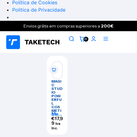
Política de Cookies
Politica de Privacidade
Envios grátis em compras superiores a
200€
0
MAGI
C
STUD
IO
POW
ERFU
L
COS
METI
Magi
CS
c
€
17,9
Stud
9
Iva
io
Inc.
Pow
erful