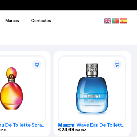
Marcas
Contactos
au De Toilette Spray
Missoni Wave Eau De Toilette
MISSONI
Spray 50ml
€
24,69
 Inc.
Iva Inc.