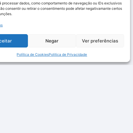
rá processar dados, como comportamento de navegação ou IDs exclusivos
Não consentir ou retirar o consentimento pode afetar negativamante certos
funções.
os
ceitar
Negar
Ver preferências
Política de Cookies
Politica de Privacidade
Links Rápidos
Contactos
Quem somos
Email