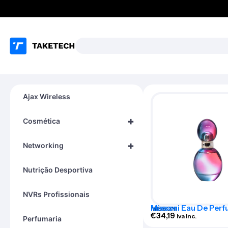
Ajax Wireless
+
Cosmética
+
Networking
Nutrição Desportiva
NVRs Profissionais
Missoni Eau De Perf
MISSONI
30ml
€
34,19
Iva Inc.
Perfumaria