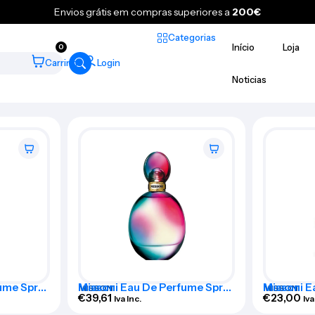
Envios grátis em compras superiores a
200€
Categorias
Início
Loja
0
Carrinho
Login
Noticias
ume Spray
Missoni Eau De Perfume Spray
Missoni E
MISSONI
MISSONI
50ml
€
39,61
50ml
€
23,00
Iva Inc.
Iva