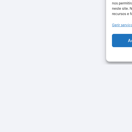
nos permiti
neste site. 
recursos e 
Gerir serviç
A
Categorias
Smart Home