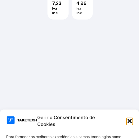
SHE
rígid
7,23
rígid
4,96
D
o
o
Iva
Iva
Seag
Seag
Inc.
Inc.
ate
ate
Skyh
Skyh
awk
awk
AI 12
AI 10
TB –
TB –
HD12
HD1
TB-
0TB-
S-AI
S-AI
Gerir o Consentimento de
Cookies
Para fornecer as melhores experiências, usamos tecnologias como