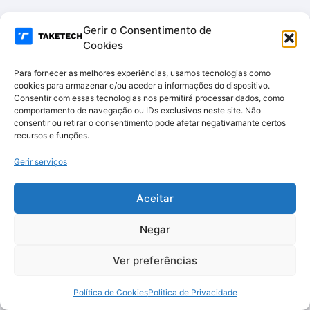
Gerir o Consentimento de
Cookies
Para fornecer as melhores experiências, usamos tecnologias como
cookies para armazenar e/ou aceder a informações do dispositivo.
Consentir com essas tecnologias nos permitirá processar dados, como
comportamento de navegação ou IDs exclusivos neste site. Não
consentir ou retirar o consentimento pode afetar negativamante certos
recursos e funções.
Gerir serviços
Aceitar
Negar
Ver preferências
Política de Cookies
Politica de Privacidade