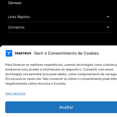
Câmaras
Ver mais
Links Rápidos
Contactos
Área Legal
Gerir o Consentimento de Cookies
Copyright © 2021 – 2026 TAKETECH | Todos os direitos reservados
Desenvolvido por
MYWEBSITE
Para fornecer as melhores experiências, usamos tecnologias como cookies 
armazenar e/ou aceder a informações do dispositivo. Consentir com essas
tecnologias nos permitirá processar dados, como comportamento de navega
IDs exclusivos neste site. Não consentir ou retirar o consentimento pode afet
negativamante certos recursos e funções.
Gerir serviços
Aceitar