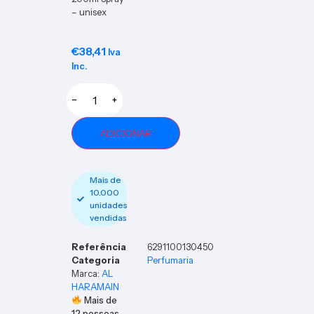
mas
– unisex
2023
€
38,41
Iva
Inc.
−
+
ADICIONAR
Mais de
10.000
unidades
vendidas
Referência
6291100130450
Categoria
Perfumaria
Marca:
AL
HARAMAIN
Mais de
12
pessoas