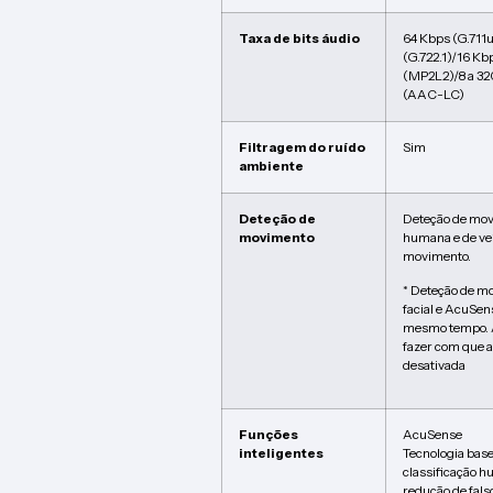
Taxa de bits áudio
64 Kbps (G.711
(G.722.1)/16 Kb
(MP2L2)/8 a 32
(AAC-LC)
Filtragem do ruído
Sim
ambiente
Deteção de
Deteção de mov
movimento
humana e de veí
movimento.
* Deteção de m
facial e AcuSen
mesmo tempo. A
fazer com que a
desativada
Funções
AcuSense
inteligentes
Tecnologia bas
classificação h
redução de fals