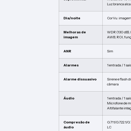
Luz branca alc
Dia/noite
CorVu: imagem 
Melhoras de
WDR (130 dB),
imagem
AWB, ROI, funç
ANR
Sim
Alarmes
1 entrada / 1 sa
Alarme dissuasivo
Sirene e flash 
câmara
Áudio
1 entrada / 1 sa
Microfone de ma
Altifalante int
Compresão de
G.711/G.722.1
áudio
LC