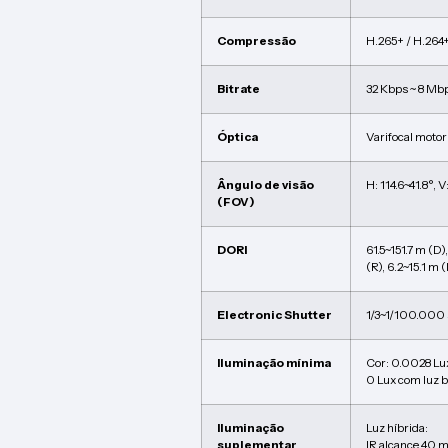
Compressão
H.265+ / H.264+
Bitrate
32 Kbps ~ 8 Mb
Óptica
Varifocal moto
Ângulo de visão
H: 114.6~41.8°, V
(FOV)
DORI
61.5~151.7 m (D)
(R), 6.2~15.1 m (
Electronic Shutter
1/3~1/100.000 
Iluminação mínima
Cor: 0.0028 L
0 Lux com luz 
Iluminação
Luz híbrida:
suplementar
IR alcance 40 