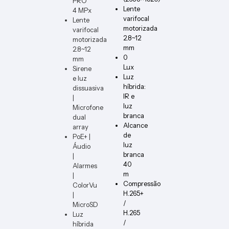
PRO
Lente
4 MPx
varifocal
Lente
motorizada
varifocal
2.8~12
motorizada
mm
2.8~12
0
mm
Lux
Sirene
Luz
e luz
híbrida:
dissuasiva
IR e
|
luz
Microfone
branca
dual
Alcance
array
de
PoE+ |
luz
Áudio
branca
|
40
Alarmes
m
|
Compressão
ColorVu
H.265+
|
/
MicroSD
H.265
Luz
/
híbrida