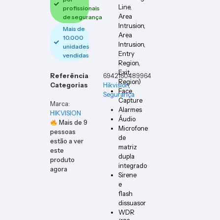
Line,
profissionais
Area
de segurança
Intrusion,
Mais de
Area
10.000
Intrusion,
unidades
Entry
vendidas
Region,
Exit
Referência
6942160489964
Region)
Categorias
Hikvision
,
Face
Segurança
Capture
Marca:
Alarmes
HIKVISION
Áudio
Mais de
9
Microfone
pessoas
de
estão a ver
matriz
este
dupla
produto
integrado
agora
Sirene
e
flash
dissuasor
WDR