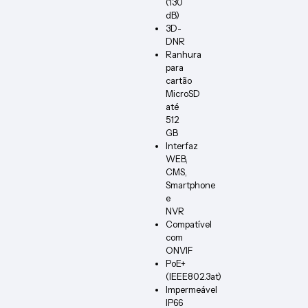
(130
dB)
3D-
DNR
Ranhura
para
cartão
MicroSD
até
512
GB
Interfaz
WEB,
CMS,
Smartphone
e
NVR
Compatível
com
ONVIF
PoE+
(IEEE802.3at)
Impermeável
IP66