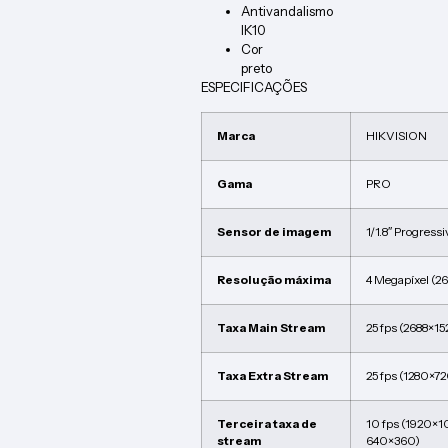
Antivandalismo
IK10
Cor
preto
ESPECIFICAÇÕES
Marca
HIKVISION
Gama
PRO
Sensor de imagem
1/1.8″ Progres
Resolução máxima
4 Megapíxel (2
Taxa Main Stream
25 fps (2688×1
Taxa Extra Stream
25 fps (1280×7
Terceira taxa de
10 fps (1920×1
stream
640×360)