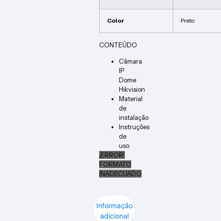
Color
Preto
CONTEÚDO
Câmara
IP
Dome
Hikvision
Material
de
instalação
Instruções
de
uso
¡ERROR!
FORMATO
INADECUADO
Informação
adicional