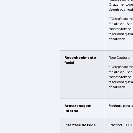
Cruzamento de l
de entrada, regi
* Deteção de m
facial e AcuSen
mesmo tempo. A
fazer com que a
desativada
Reconhecimento
Face Capture
facial
* Deteção de m
facial e AcuSen
mesmo tempo. A
fazer com que a
desativada
Armazenagem
Ranhura para c
interna
Interface de rede
Ethernet 10 / 