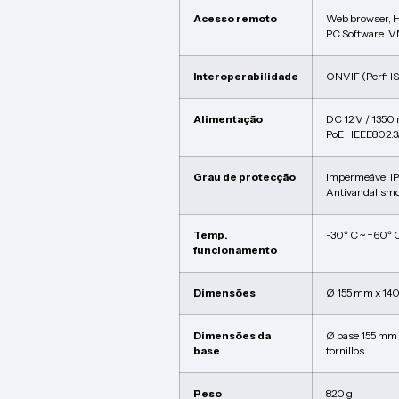
Acesso remoto
Web browser, 
PC Software i
Interoperabilidade
ONVIF (Perfi lS
Alimentação
DC 12 V / 1350
PoE+ IEEE802.3
Grau de protecção
Impermeável I
Antivandalismo
Temp.
-30º C ~ +60º 
funcionamento
Dimensões
Ø 155 mm x 140
Dimensões da
Ø base 155 mm /
base
tornillos
Peso
820 g