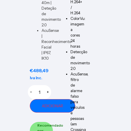
H.264+
40m |
/
Deteção
H.264
de
ColorVu:
movimento
imagem
2.0
a
AcuSense
cores
|
24
Reconhecimento
horas
Facial
Detecção
| IP67,
de
IK10
movimento
2.0
€
488,49
AcuSense,
Iva Inc.
filtro
de
alarme
−
+
falso
para
ADICIONAR
veículos
e
pessoas
(em
Recomendado
Crossing
por