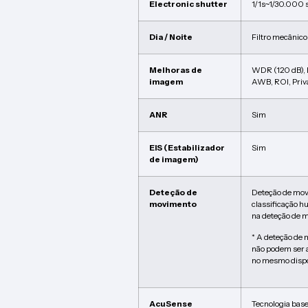
Electronic shutter
1/1s~1/30.000 
Dia / Noite
Filtro mecânico
Melhoras de
WDR (120 dB),
imagem
AWB, ROI, Priv
ANR
Sim
EIS (Estabilizador
Sim
de imagem)
Deteção de
Deteção de mov
movimento
classificação h
na deteção de 
* A deteção de
não podem ser 
no mesmo dispo
AcuSense
Tecnologia bas