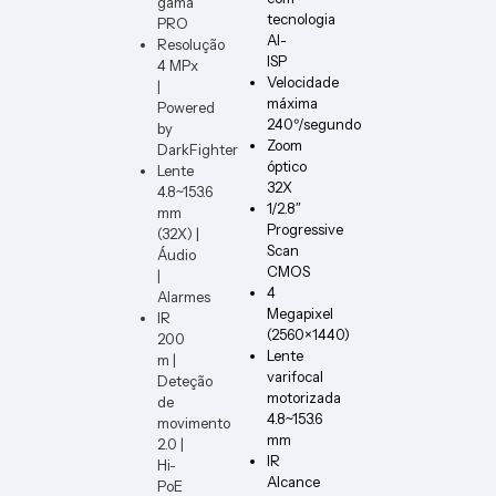
gama
PCB1
ER-W
tecnologia
PRO
AI-
Resolução
ISP
4 MPx
Velocidade
|
máxima
Powered
240º/segundo
by
Zoom
DarkFighter
óptico
Lente
32X
4.8~153.6
1/2.8″
mm
Progressive
(32X) |
Scan
Áudio
CMOS
|
4
Alarmes
Megapixel
IR
(2560×1440)
200
Lente
m |
varifocal
Deteção
motorizada
de
4.8~153.6
movimento
mm
2.0 |
IR
Hi-
Alcance
PoE