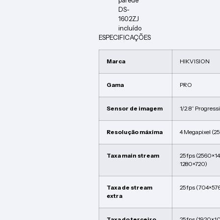
parede
DS-
1602ZJ
incluído
ESPECIFICAÇÕES
Marca
HIKVISION
Gama
PRO
Sensor de imagem
1/2.8“ Progres
Resolução máxima
4 Megapixel (2
Taxa main stream
25 fps (2560×1
1280×720)
Taxa de stream
25 fps (704×57
extra
Taxa do terceiro
25 fps (1920×1