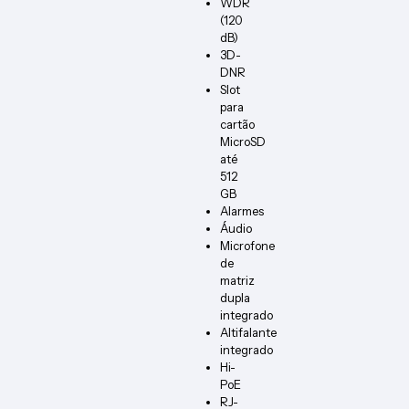
WDR
(120
dB)
3D-
DNR
Slot
para
cartão
MicroSD
até
512
GB
Alarmes
Áudio
Microfone
de
matriz
dupla
integrado
Altifalante
integrado
Hi-
PoE
RJ-