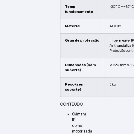
Temp.
-30º C ~ +65º C
funcionamento
Material
ADC12
Grau de protecção
Impermeável I
Antivandálica 
Protecção cont
Dimensões (sem
Ø 220 mm x 36
suporte)
Peso (sem
5 kg
suporte)
CONTEÚDO
Câmara
IP
dome
motorizada