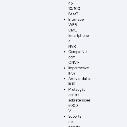
45
10/100
BaseT
Interface
WEB,
CMS,
Smartphone
e
NVR
Compatível
com
ONVIF
Impermeável
IP67
Antivandálica
IK10
Protecção
contra
sobretensões
6000
V
Suporte
de