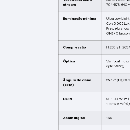
stream
704×576, 640×4
Iluminação mínima
Ultra Low Ligh
Cor: 0.005 Lux
Preto e branco:
ON) / 0 lux c
Compressão
H.265+/ H.265 /
Óptica
Varifocal moto
óptico 32X))
Ângulo de visão
55~1.7º (H), 33~1
(FOV)
DORI
96.1~3075.1 m (D
19.2~615 m (R), 
Zoom digital
16X