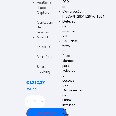
200
AcuSense
m
| Face
Compressão
Capture
H.265+/H.265/H.264+/H.264
|
Deteção
Contagem
de
de
movimento
pessoas
2.0
MicroSD
AcuSense,
|
filtro
IP67,IK10
de
|
falsos
Microfone
alarmes
|
para
Smart
veículos
Tracking
e
pessoas
€
1.210,37
(no
Iva Inc.
Cruzamento
de
Linha,
−
+
Intrusão
de
ADICIONAR
Área,