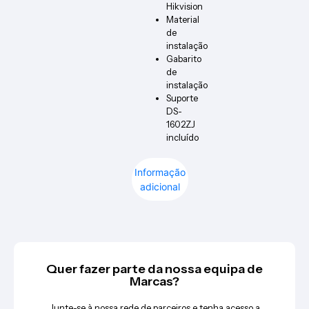
Hikvision
Material
de
instalação
Gabarito
de
instalação
Suporte
DS-
1602ZJ
incluído
Informação
adicional
Quer fazer parte da nossa equipa de
Marcas?
Junte-se à nossa rede de parceiros e tenha acesso a