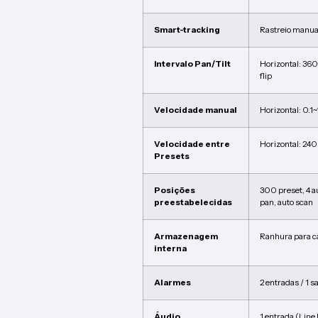
Smart-tracking
Rastreio manual
Intervalo Pan/Tilt
Horizontal: 360
flip
Velocidade manual
Horizontal: 0.1~
Velocidade entre
Horizontal: 240
Presets
Posições
300 preset, 4 au
preestabelecidas
pan, auto scan
Armazenagem
Ranhura para c
interna
Alarmes
2 entradas / 1 s
Áudio
1 entrada (Line 