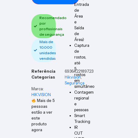
Entrada
de
Área
Recomendado
e
por
Saída
profissionais
de
de segurança
Área)
Mais de
Captura
10.000
de
unidades
rostos,
vendidas
até
5
Referência
6936422189723
rostos
Categorias
Hikvision
,
em
Segurança
simultâneo
Marca:
Contagem
HIKVISION
regional
Mais de
5
e
pessoas
pessoas
estão a ver
Smart
este
Tracking
produto
IR
agora
CUT