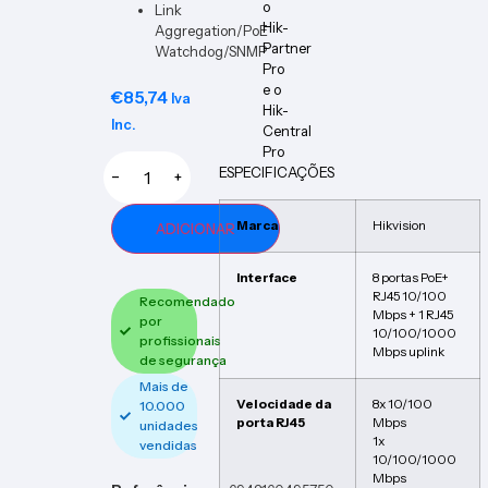
o
Link
Hik-
Aggregation/PoE
Partner
Watchdog/SNMP
Pro
e o
€
85,74
Iva
Hik-
Inc.
Central
Pro
ESPECIFICAÇÕES
−
+
Marca
Hikvision
ADICIONAR
Interface
8 portas PoE+
RJ45 10/100
Recomendado
Mbps + 1 RJ45
por
10/100/1000
profissionais
Mbps uplink
de segurança
Mais de
Velocidade da
8x 10/100
10.000
porta RJ45
Mbps
unidades
1x
vendidas
10/100/1000
Mbps