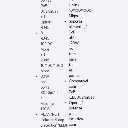
portas
Uplink
PoE
10/100/1000
802.3af/at
Mbps
+ 1
Suporta
Uplink
alimentação
RJ45
PoE
8
até
RJ45
120W
10/100
no
Mbps
total
+ 1
para
RJ45
todas
10/100/1000
as
Mbps
portas
30W
Compatível
por
com
porta
PoE
802.3af/at
IEEE802.3af/at
/
Operação
Máximo
potente
120W
e
VLAN/Port
intuitiva
Isolation/Loop
com
Detection/LLDP