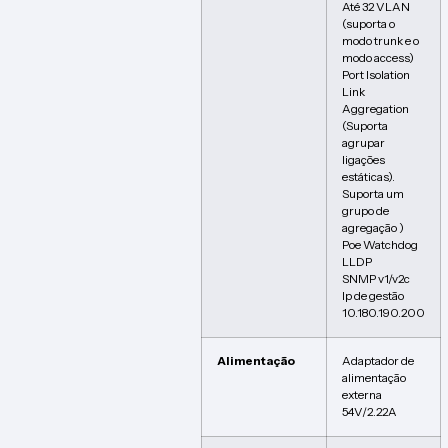
Até 32 VLAN
(suporta o
modo trunk e o
modo access)
Port Isolation
Link
Aggregation
(Suporta
agrupar
ligações
estáticas).
Suporta um
grupo de
agregação )
Poe Watchdog
LLDP
SNMP v1/v2c
Ip de gestão
10.180.190.200
Alimentação
Adaptador de
alimentação
externa
54V/2.22A