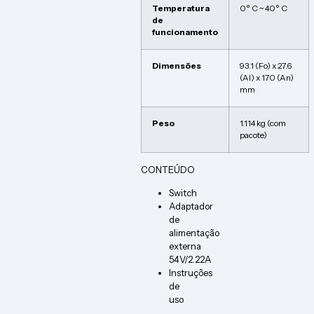
Temperatura
0° C ~ 40° C
de
funcionamento
Dimensões
93.1 (Fo) x 27.6
(Al) x 170 (An)
mm
Peso
1.114 kg (com
pacote)
CONTEÚDO
Switch
Adaptador
de
alimentação
externa
54V/2.22A
Instruções
de
uso