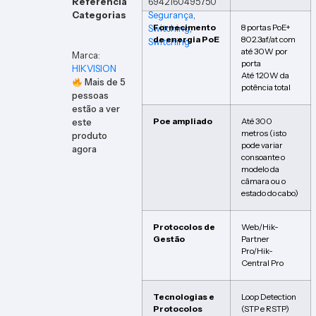
Referência
6942160495750
Categorias
Segurança
,
Fornecimento
8 portas PoE+
Switching
,
de energia PoE
802.3af/at com
Switching
até 30W por
Marca:
porta
HIKVISION
Até 120W da
Mais de
5
potência total
pessoas
estão a ver
Poe ampliado
Até 300
este
metros (isto
produto
pode variar
agora
consoante o
modelo da
câmara ou o
estado do cabo)
Protocolos de
Web/Hik-
Gestão
Partner
Pro/Hik-
Central Pro
Tecnologias e
Loop Detection
Protocolos
(STP e RSTP)