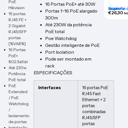
PoE
16 Portas PoE+ até 30W
Hikvision
Suporte 
NEARITY
Portas 1~16 PoE alargado
de som 
€
26,30
Iv
16 portas
300m
RJ45 FE +
Até 230W da potência
2 Gigabit
PoE total
RJ45/SFP
portas
Poe Watchdog
[%VAR%]
Gestão inteligente de PoE
16 Portas
Port Isolation
PoE+
Pode ser montado em
802.3af/at
rack
Até 230w
ESPECIFICAÇÕES
Potência
PoE total
PoE
Interfaces
16 portas PoE
Extended
RJ45 Fast
/ PoE
Ethernet + 2
Watchdog
portas
/
combinadas
Isolamento
RJ45/SFP
de portas
portas
Instalação