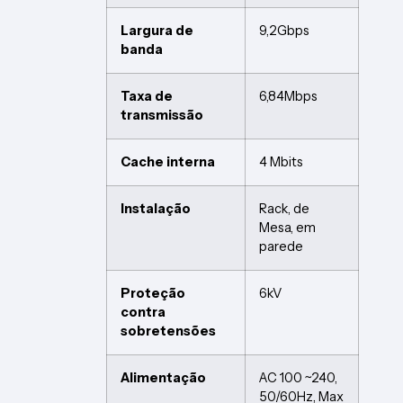
Largura de
9,2Gbps
banda
Taxa de
6,84Mbps
transmissão
Cache interna
4 Mbits
Instalação
Rack, de
Mesa, em
parede
Proteção
6kV
contra
sobretensões
Alimentação
AC 100 ~240,
50/60Hz, Max