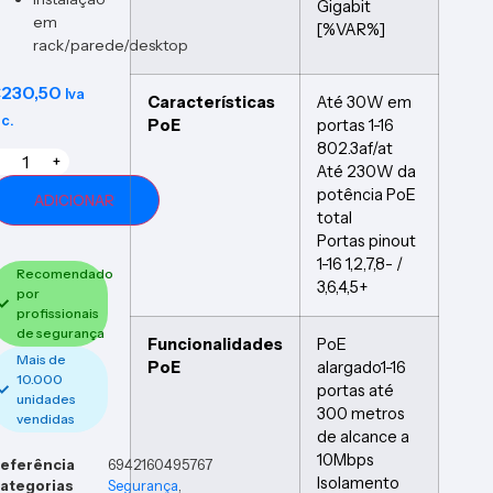
Gigabit
em
[%VAR%]
rack/parede/desktop
€
230,50
Iva
Características
Até 30W em
nc.
PoE
portas 1-16
802.3af/at
+
Até 230W da
potência PoE
ADICIONAR
total
Portas pinout
1-16 1,2,7,8- /
Recomendado
3,6,4,5+
por
profissionais
de segurança
Funcionalidades
PoE
Mais de
PoE
alargado1-16
10.000
portas até
unidades
300 metros
vendidas
de alcance a
10Mbps
eferência
6942160495767
Isolamento
ategorias
Segurança
,