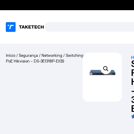
Início
/
Segurança
/
Networking
/
Switching
/ Switch
H
PoE Hikvision – DS-3E1318P-EI(B)