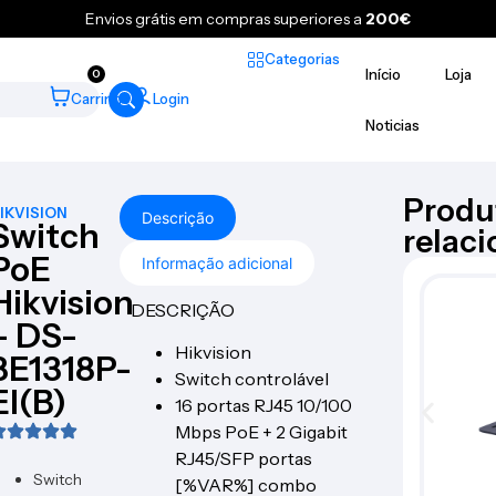
Envios grátis em compras superiores a
200€
Categorias
Início
Loja
0
Carrinho
Login
Noticias
Produ
IKVISION
Descrição
Switch
relac
PoE
Informação adicional
Hikvision
DESCRIÇÃO
– DS-
Hikvision
3E1318P-
Switch controlável
EI(B)
16 portas RJ45 10/100
Mbps PoE + 2 Gigabit
RJ45/SFP portas
Switch
[%VAR%] combo