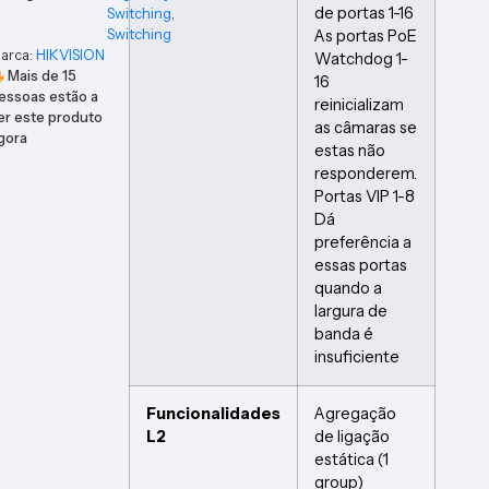
de portas 1-16
Switching
,
Switching
As portas PoE
arca:
HIKVISION
Watchdog 1-
Mais de
15
16
essoas estão a
reinicializam
er este produto
as câmaras se
gora
estas não
responderem.
Portas VIP 1-8
Dá
preferência a
essas portas
quando a
largura de
banda é
insuficiente
Funcionalidades
Agregação
L2
de ligação
estática (1
group)