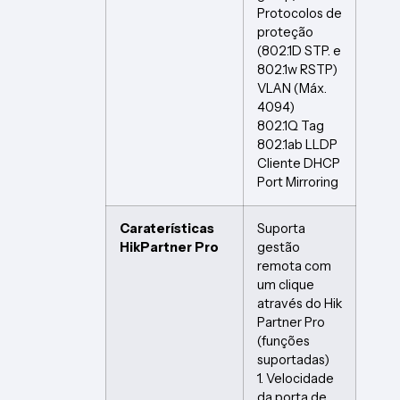
Protocolos de
proteção
(802.1D STP. e
802.1w RSTP)
VLAN (Máx.
4094)
802.1Q Tag
802.1ab LLDP
Cliente DHCP
Port Mirroring
Caraterísticas
Suporta
HikPartner Pro
gestão
remota com
um clique
através do Hik
Partner Pro
(funções
suportadas)
1. Velocidade
da porta de