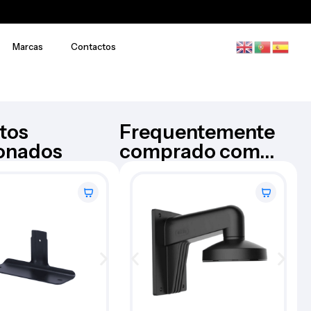
Marcas
Contactos
tos
Frequentemente
ionados
comprado com...
Upower Bateria recarregavel –
MASTER BATTERY
BATT-1218-U
€
49,82
Iva Inc.