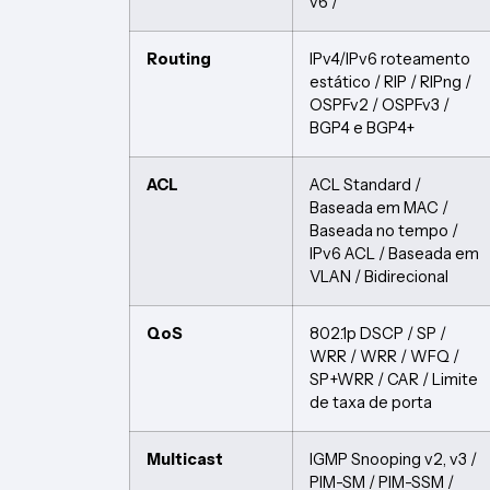
v6 /
Routing
IPv4/IPv6 roteamento
estático / RIP / RIPng /
OSPFv2 / OSPFv3 /
BGP4 e BGP4+
ACL
ACL Standard /
Baseada em MAC /
Baseada no tempo /
IPv6 ACL / Baseada em
VLAN / Bidirecional
QoS
802.1p DSCP / SP /
WRR / WRR / WFQ /
SP+WRR / CAR / Limite
de taxa de porta
Multicast
IGMP Snooping v2, v3 /
PIM-SM / PIM-SSM /