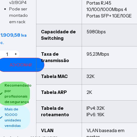
v3/BGP4
Portas RJ45
Pode ser
10/100/1000Mbps 4
montado
Portas SFP+ 1GE/10GE
em rack
Capacidade de
598Gbps
€
1.909,58
Iva
Switching
nc.
Taxa de
95,23Mbps
+
transmissão
ADICIONAR
Tabela MAC
32K
Recomendado
por
Tabela ARP
2K
profissionais
de segurança
Tabela de
IPv4: 32K
Mais de
roteamento
IPv6: 16K
10.000
unidades
vendidas
VLAN
VLAN baseada em
portas