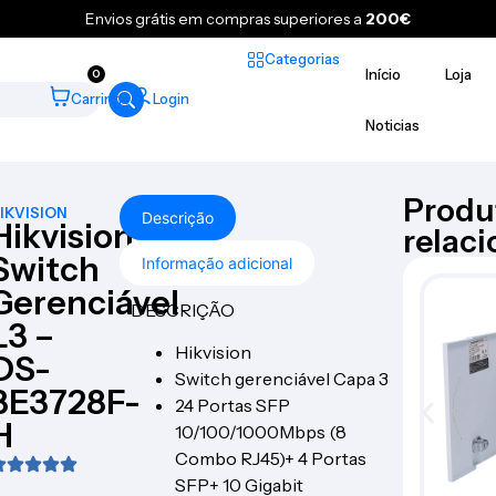
Envios grátis em compras superiores a
200€
Categorias
Início
Loja
0
Carrinho
Login
Noticias
Produ
IKVISION
Descrição
Hikvision
relac
Switch
Informação adicional
Gerenciável
DESCRIÇÃO
L3 –
Hikvision
DS-
Switch gerenciável Capa 3
3E3728F-
24 Portas SFP
H
10/100/1000Mbps (8
Combo RJ45)+ 4 Portas
SFP+ 10 Gigabit