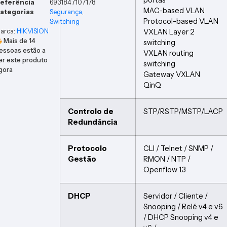
eferência
6931847107178
MAC-based VLAN
ategorias
Segurança
,
Protocol-based VLAN
Switching
arca:
HIKVISION
VXLAN Layer 2
Mais de
14
switching
essoas estão a
VXLAN routing
er este produto
switching
gora
Gateway VXLAN
QinQ
Controlo de
STP/RSTP/MSTP/LACP
Redundância
Protocolo
CLI / Telnet / SNMP /
Gestão
RMON / NTP /
Openflow 1.3
DHCP
Servidor / Cliente /
Snooping / Relé v4 e v6
/ DHCP Snooping v4 e