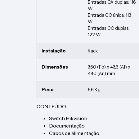
Entradas CA duplas: 116
W
Entrada CC única: 113
W
Entradas CC duplas:
122 W
Instalação
Rack
Dimensões
360 (Fo) x 43.6 (Al) x
440 (An) mm
Peso
6,6 Kg
CONTEÚDO
Switch Hikvision
Documentação
Cabos de alimentação