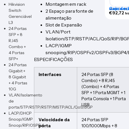
Montagem em rack
Hikvision
Caja de d
MARCA BL
Switch
2 Espaço para fonte de
alimenta
€
92,72
Iv
Gerenciável
alimentação
L3
Slot de Expansão
24 Portas
VLAN/Port
SFP + 8
Isolation/STP/RSTP/ACL/QoS/RIP/BG
RJ45
LACP/IGMP
Combo +
snooping/RIP/OSPFv2/OSPFv3/BGP4
4 Portas
SFP+
ESPECIFICAÇÕES
24 Portas
Gigabit +
Interfaces
24 Portas SFP (8
8 Gigabit
Combo) + 8 RJ45
+ 4 Portas
(Combo) + 4 Portas
10G
SFP + 1 Porta MGMT + 1
VLAN/Isolamento
Porta Consola + 1 Porta
de
USB
porta/STP/RSTP/RSTP/MSTP/ACL/QoS/BGP
LACP/DHCP
Snoop/IGMP
Velocidade da
24 Portas SFP
Snoop/RIP/OSPFv1-
porta
100/1000Mbps + 8