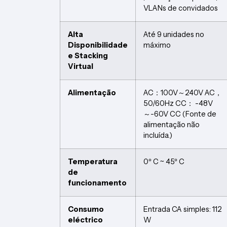
VLANs de convidados
Alta
Até 9 unidades no
Disponibilidade
máximo
e Stacking
Virtual
Alimentação
AC：100V～240V AC，
50/60Hz CC： -48V
～-60V CC (Fonte de
alimentação não
incluída.)
Temperatura
0º C ~ 45º C
de
funcionamento
Consumo
Entrada CA simples: 112
eléctrico
W