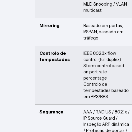
MLD Snooping / VLAN
multicast
Mirroring
Baseado em portas,
RSPAN, baseado em
tráfego
Controlo de
IEEE 802.3x flow
tempestades
control (full duplex)
Storm control based
on port rate
percentage
Controlo de
tempestades baseado
em PPS/BPS
Segurança
AAA / RADIUS / 802.1x /
IP Source Guard /
Inspeção ARP dinâmica
/ Proteção de portas /