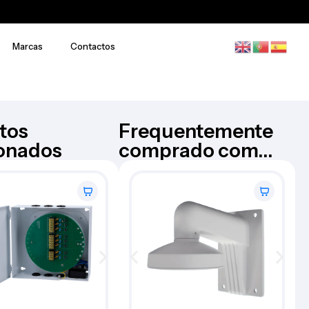
Marcas
Contactos
tos
Frequentemente
ionados
comprado com...
Dispositivo de conferencia –
NEARITY
AW-S100
€
143,91
Iva Inc.