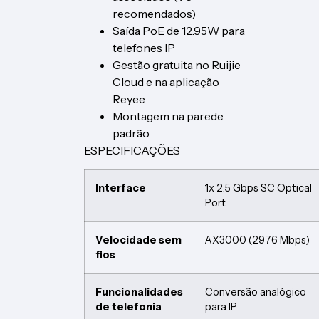
recomendados)
Saída PoE de 12.95W para
telefones IP
Gestão gratuita no Ruijie
Cloud e na aplicação
Reyee
Montagem na parede
padrão
ESPECIFICAÇÕES
Interface
1x 2.5 Gbps SC Optical
Port
Velocidade sem
AX3000 (2976 Mbps)
fios
Funcionalidades
Conversão analógico
de telefonia
para IP