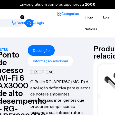
Envios grátis em compras superiores a
200€
Categorias
Início
Loja
0
Carrinho
Login
Noticias
Produ
EYEE
Descrição
Ponto
relac
de
Informação adicional
acesso
DESCRIÇÃO
Wi-Fi 6
O Ruijie RG-APF1260(MG-P) é
AX3000
a solução definitiva para quartos
de alto
de hotel e ambientes
desempenho
residenciais inteligentes que
procuram simplificar ao
– RG-
máximo a sua infraestrutura.