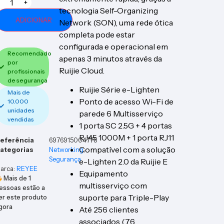
+
tecnologia Self-Organizing
ADICIONAR
Network (SON), uma rede ótica
completa pode estar
configurada e operacional em
Recomendado
apenas 3 minutos através da
por
Ruijie Cloud.
profissionais
de segurança
Ruijie Série e-Lighten
Mais de
Ponto de acesso Wi-Fi de
10.000
unidades
parede 6 Multisserviço
vendidas
1 porta SC 2.5G + 4 portas
RJ45 1000M + 1 porta RJ11
eferência
6976915004775
Compatível com a solução
ategorias
Networking
,
Segurança
e-Lighten 2.0 da Ruijie E
arca:
REYEE
Equipamento
Mais de
1
multisserviço com
essoas estão a
suporte para Triple-Play
er este produto
gora
Até 256 clientes
associados (76