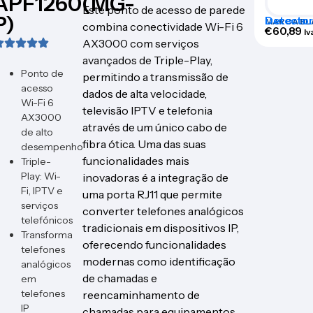
APF1260(MG-
Este ponto de acesso de parede
P)
Detector 
MARCA BL
combina conectividade Wi-Fi 6
infraver
€
60,89
Iv
AX3000 com serviços
avançados de Triple-Play,
Ponto de
permitindo a transmissão de
acesso
dados de alta velocidade,
Wi-Fi 6
televisão IPTV e telefonia
AX3000
através de um único cabo de
de alto
fibra ótica. Uma das suas
desempenho
funcionalidades mais
Triple-
Play: Wi-
inovadoras é a integração de
Fi, IPTV e
uma porta RJ11 que permite
serviços
converter telefones analógicos
telefónicos
tradicionais em dispositivos IP,
Transforma
oferecendo funcionalidades
telefones
modernas como identificação
analógicos
de chamadas e
em
telefones
reencaminhamento de
IP
chamadas para equipamentos