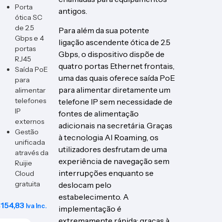
Porta
antigos.
ótica SC
de 2.5
Para além da sua potente
Gbps e 4
ligação ascendente ótica de 2.5
portas
Gbps, o dispositivo dispõe de
RJ45
quatro portas Ethernet frontais,
Saída PoE
uma das quais oferece saída PoE
para
para alimentar diretamente um
alimentar
telefones
telefone IP sem necessidade de
IP
fontes de alimentação
externos
adicionais na secretária. Graças
Gestão
à tecnologia AI Roaming, os
unificada
utilizadores desfrutam de uma
através da
experiência de navegação sem
Ruijie
interrupções enquanto se
Cloud
gratuita
deslocam pelo
estabelecimento. A
€
154,83
Iva Inc.
implementação é
extremamente rápida; graças à