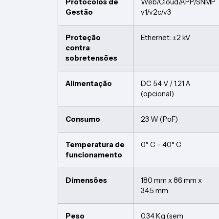
Protocolos de
Web/Cloud/APP/SNMP
Gestão
v1/v2c/v3
Proteção
Ethernet: ±2 kV
contra
sobretensões
Alimentação
DC 54 V / 1.21 A
(opcional)
Consumo
23 W (PoF)
Temperatura de
0° C – 40° C
funcionamento
Dimensões
180 mm x 86 mm x
34.5 mm
Peso
0.34 Kg (sem