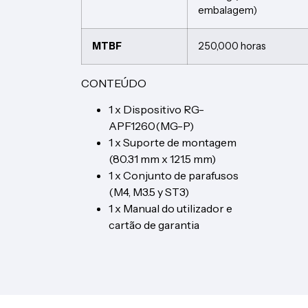
embalagem)
MTBF
250,000 horas
CONTEÚDO
1 x Dispositivo RG-
APF1260(MG-P)
1 x Suporte de montagem
(80.31 mm x 121.5 mm)
1 x Conjunto de parafusos
(M4, M3.5 y ST3)
1 x Manual do utilizador e
cartão de garantia