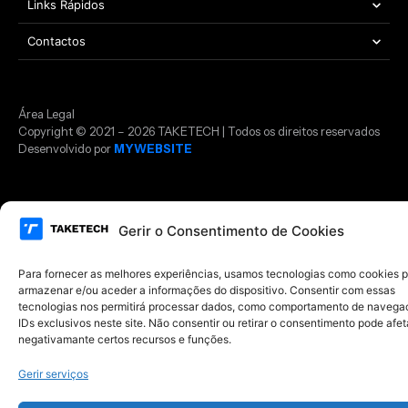
Links Rápidos
Contactos
Área Legal
Copyright © 2021 – 2026 TAKETECH | Todos os direitos reservados
Desenvolvido por
MYWEBSITE
Gerir o Consentimento de Cookies
Para fornecer as melhores experiências, usamos tecnologias como cookies 
armazenar e/ou aceder a informações do dispositivo. Consentir com essas
tecnologias nos permitirá processar dados, como comportamento de navega
IDs exclusivos neste site. Não consentir ou retirar o consentimento pode afet
negativamante certos recursos e funções.
Gerir serviços