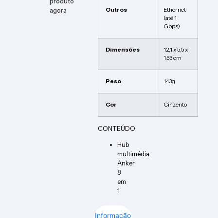
produto
Outros
Ethernet
agora
(até 1
Gbps)
Dimensões
‎12,1 x 5,5 x
1,53 cm
Peso
143g
Cor
Cinzento
CONTEÚDO
Hub
multimédia
Anker
8
em
1
Informação