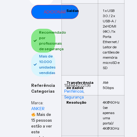
Saídas
1 x USB
ADICIONAR
3.0 / 2 x
USB-A /
2xHDMI
(4K) /1x
Recomendado
Porta
por
Ethernet /
profissionais
Leitor de
de segurança
cartões de
Mais de
memória
10.000
microSD e
unidades
SD
vendidas
Transferência
Até
Referência
194644022136
de dados
5Gbps
Categorias
Periféricos
,
Segurança
Resolução
4K@60Hz
Marca:
(se
ANKER
apenas
Mais de
uma
15
pessoas
porta)/
estão a ver
4K@30Hz
este