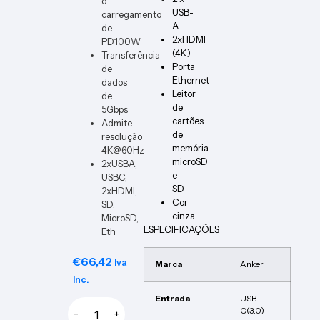
o
ER-B
USB-
carregamento
A
de
2xHDMI
PD100W
(4K)
Transferência
Porta
de
Ethernet
dados
Leitor
de
de
5Gbps
cartões
Admite
de
resolução
memória
4K@60Hz
microSD
2xUSBA,
e
USBC,
SD
2xHDMI,
Cor
SD,
cinza
MicroSD,
ESPECIFICAÇÕES
Eth
€
66,42
Iva
Marca
Anker
Inc.
Entrada
USB-
C(3.0)
−
+