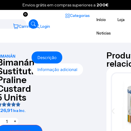
Envios grátis em compras superiores a
200€
0
Categorias
Início
Loja
Carrinho
Login
Noticias
Produ
IMANÁN
Descrição
Bimanán
relac
Sustitutive
Informação adicional
Praline
Custard
5 Units
€
26,91
Iva Inc.
+