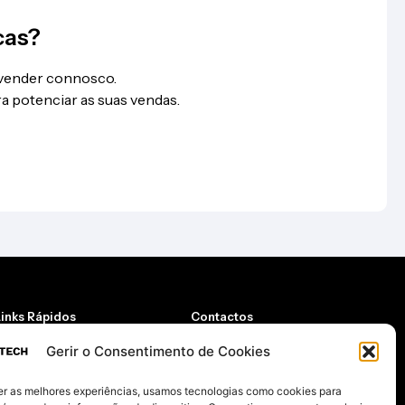
cas?
 vender connosco.
a potenciar as suas vendas.
Links Rápidos
Contactos
Quem somos
Email
Contactos
geral@taketech.pt
Gerir o Consentimento de Cookies
oja
Telemóvel
Carrinho
er as melhores experiências, usamos tecnologias como cookies para
*chamada para rede móvel nacional
(+351) 962 673 870*
egistar