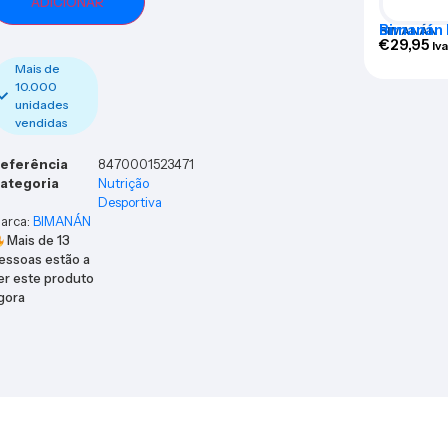
ADICIONAR
Bimanán 
BIMANÁN
Vanilla M
€
29,95
Iva
Mais de
10.000
unidades
vendidas
eferência
8470001523471
ategoria
Nutrição
Desportiva
arca:
BIMANÁN
Mais de
13
essoas estão a
er este produto
gora