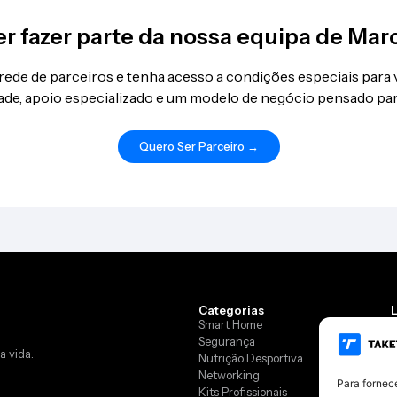
r fazer parte da nossa equipa de Mar
 rede de parceiros e tenha acesso a condições especiais para
idade, apoio especializado e um modelo de negócio pensado par
Quero Ser Parceiro →
Categorias
Smart Home
Segurança
a vida.
Nutrição Desportiva
L
Networking
Para fornec
Kits Profissionais
R