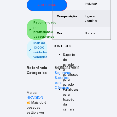
incluída)
ADICIONAR
Composição
Liga de
alumínio
Recomendado
por
profissionais
Cor
Branco
de segurança
Mais de
CONTEÚDO
10.000
unidades
Suporte
vendidas
de
parede
Referência
8435325476919
5
Categorias
Segurança
,
parafusos
Suportes
para
para
parede
Câmaras
Parafusos
Marca:
para
HIKVISION
fixação
Mais de
6
da
pessoas
câmara
estão a ver