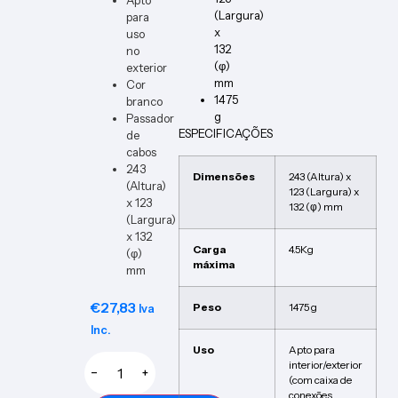
(Largura)
para
x
uso
132
no
(φ)
exterior
mm
Cor
1475
branco
g
Passador
ESPECIFICAÇÕES
de
cabos
243
Dimensões
243 (Altura) x
(Altura)
123 (Largura) x
x 123
132 (φ) mm
(Largura)
x 132
Carga
4.5Kg
(φ)
máxima
mm
€
27,83
Peso
1475 g
Iva
Inc.
Uso
Apto para
interior/exterior
−
+
(com caixa de
conexões