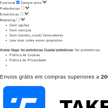
Funcional
Funcional
Sempre ativo
Preferências
Preferências
Estatísticas
Estatísticas
Marketing
Marketing
Gerir opções
Gerir serviços
Gerir {vendor_count} fornecedores
Leia mais sobre esses propósitos
Aceitar
Negar
Ver preferências
Guardar preferências
Ver preferências
Política de Cookies
Politica de Privacidade
Pular
Envios grátis em compras superiores a
20
para
o
conteúdo