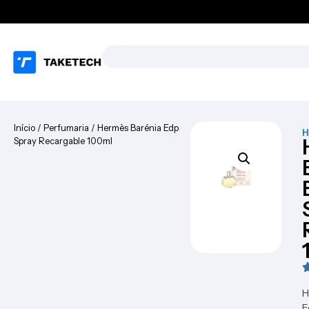
Início
/
Perfumaria
/ Hermès Barénia Edp
H
Spray Recargable 100ml
H
E