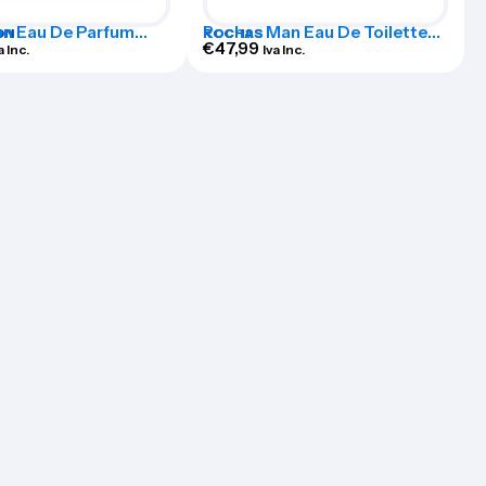
n Eau De Parfum
Rochas Man Eau De Toilette
ON
ROCHAS
0ml Set 3 Pieces
Spray 100ml Set 2 Pieces
€
47,99
a Inc.
Iva Inc.