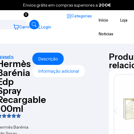
Envios grátis em compras superiores a
200€
0
Categorias
Início
Loja
Carrinho
Login
Noticias
Produ
ERMÈS
Descrição
Hermès
relac
Barénia
Informação adicional
Edp
Spray
Recargable
100ml
ermès Barénia
dp Spray