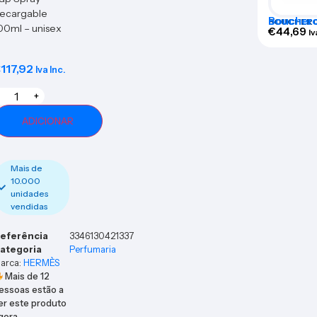
ecargable
Bouchero
BOUCHER
00ml – unisex
Spray 10
€
44,69
Iv
€
117,92
Iva Inc.
+
ADICIONAR
Mais de
10.000
unidades
vendidas
eferência
3346130421337
ategoria
Perfumaria
arca:
HERMÈS
Mais de
12
essoas estão a
er este produto
gora