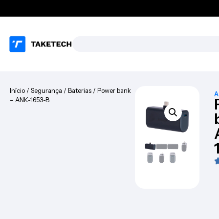
Início
/
Segurança
/
Baterias
/ Power bank
A
– ANK-1653-B