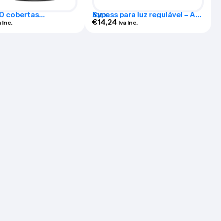
10 cobertas
Bypass para luz regulável – AJ-
AJAX
záveis para sirene
BYPASS-DIMMER
€
14,24
a Inc.
Iva Inc.
– 10XAJ-
LATES-B