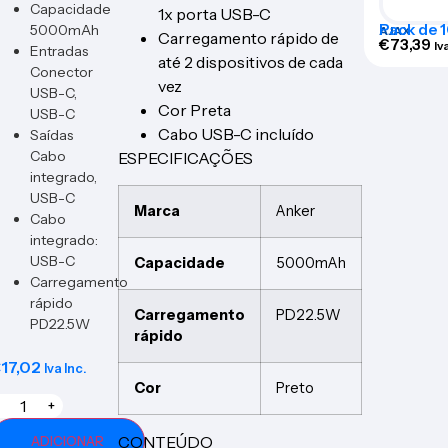
Capacidade
1x porta USB-C
Pack de 
5000mAh
AJAX
Carregamento rápido de
personali
€
73,39
Iv
Entradas
exterior 
até 2 dispositivos de cada
Conector
BRANDP
vez
USB-C,
Cor Preta
USB-C
Cabo USB-C incluído
Saídas
Cabo
ESPECIFICAÇÕES
integrado,
USB-C
Marca
Anker
Cabo
integrado:
USB-C
Capacidade
5000mAh
Carregamento
rápido
Carregamento
PD22.5W
PD22.5W
rápido
€
17,02
Iva Inc.
Cor
Preto
+
CONTEÚDO
ADICIONAR