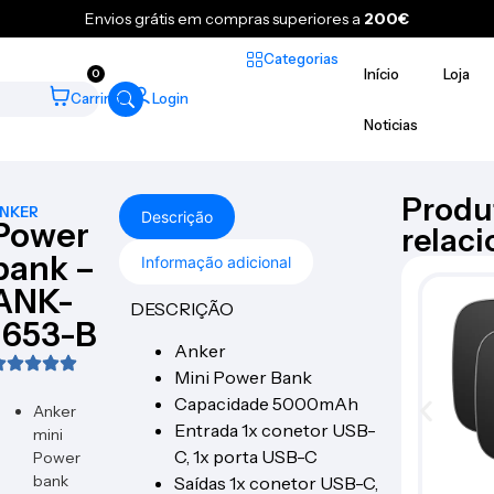
Envios grátis em compras superiores a
200€
Categorias
Início
Loja
0
Carrinho
Login
Noticias
Produ
NKER
Descrição
Power
relac
bank –
Informação adicional
ANK-
DESCRIÇÃO
1653-B
Anker
Mini Power Bank
Capacidade 5000mAh
Anker
Entrada 1x conetor USB-
mini
C, 1x porta USB-C
Power
bank
Saídas 1x conetor USB-C,