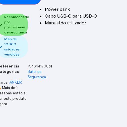
Power bank
Cabo USB-C para USB-C
Recomendado
Manual do utilizador
por
profissionais
de segurança
Mais de
10.000
unidades
vendidas
eferência
194644170851
ategorias
Baterias
,
Segurança
arca:
ANKER
Mais de
1
essoas estão a
er este produto
gora