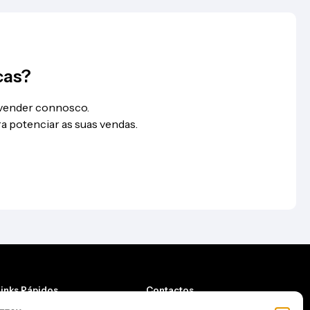
cas?
 vender connosco.
a potenciar as suas vendas.
Links Rápidos
Contactos
Quem somos
Email