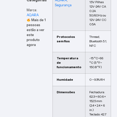
Categorias
AQARA
,
1.5V Pilhas
Segurança
12V-24V CA
Marca:
0.2A
AQARA
50/60Hz ou
Mais de
1
12V-24V CC
0.5A
pessoas
estão a ver
este
Protocolos
Thread,
produto
sem fios
Bluetooth 5.1,
agora
NFC
Temperatura
-15 °C~66
de
°C (5 °F~
funcionamento
150.8 °F)
Humidade
0 ~ 93% RH
Dimensões
Fechadura:
62.3 × 60.6 ×
152.5 mm
(2.4 × 2.4 × 6
in.)
Teclado: 42.7