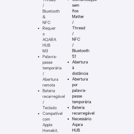
DIMM
sem
/
ER-W-
fios
Bluetooth
VERT
Matter
&
/
NFC
Thread
Requer
/
o
NFC
AQARA
/
HUB
Bluetooth
M3
5.1
Palavra-
Abertura
passe
à
temporária
distância
/
Abertura
Abertura
por
remota
palavra-
Bateria
passe
recarregável
temporária
/
Bateria
Teclado
recarregável
Compatível
Necessário
com
Aqara
Apple
HUB
Homekit,