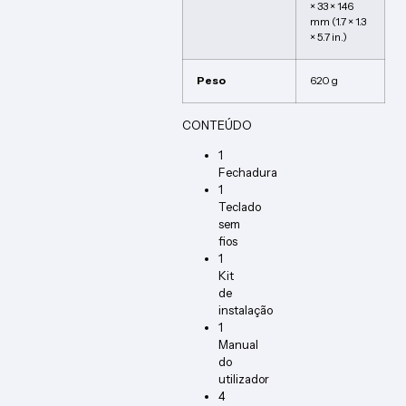
× 33 × 146
mm (1.7 × 1.3
× 5.7 in.)
Peso
620 g
CONTEÚDO
1
Fechadura
1
Teclado
sem
fios
1
Kit
de
instalação
1
Manual
do
utilizador
4