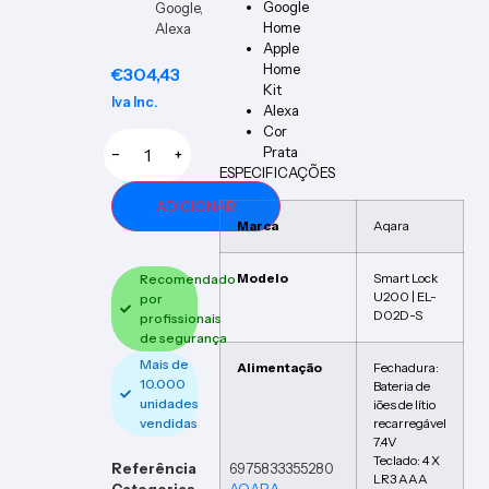
Google
Google,
Home
Alexa
Apple
Home
€
304,43
Kit
Iva Inc.
Alexa
Cor
Prata
−
+
ESPECIFICAÇÕES
ADICIONAR
Marca
Aqara
Modelo
Smart Lock
Recomendado
U200 | EL-
por
D02D-S
profissionais
de segurança
Mais de
Alimentação
Fechadura:
10.000
Bateria de
unidades
iões de lítio
vendidas
recarregável
7.4V
Teclado: 4 X
Referência
6975833355280
LR3 AAA