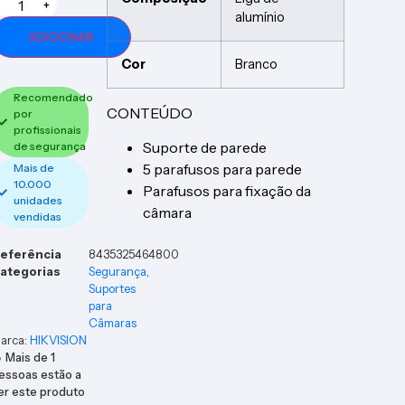
+
alumínio
ADICIONAR
Cor
Branco
Recomendado
CONTEÚDO
por
profissionais
Suporte de parede
de segurança
5 parafusos para parede
Mais de
10.000
Parafusos para fixação da
unidades
câmara
vendidas
eferência
8435325464800
ategorias
Segurança
,
Suportes
para
Câmaras
arca:
HIKVISION
 Mais de
1
essoas estão a
er este produto