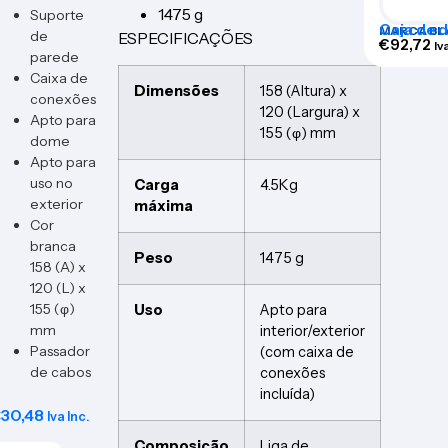
1475 g
Suporte
Caja de d
MARCA BL
de
ESPECIFICAÇÕES
alimenta
€
92,72
Iv
parede
Caixa de
Dimensões
158 (Altura) x
conexões
120 (Largura) x
Apto para
155 (φ) mm
dome
Apto para
uso no
Carga
4.5Kg
exterior
máxima
Cor
branca
Peso
1475 g
158 (A) x
120 (L) x
155 (φ)
Uso
Apto para
mm
interior/exterior
Passador
(com caixa de
de cabos
conexões
incluída)
€
30,48
Iva Inc.
Composição
Liga de