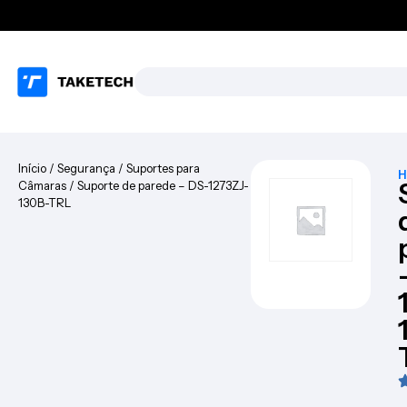
Início
/
Segurança
/
Suportes para
H
Câmaras
/ Suporte de parede – DS-1273ZJ-
130B-TRL