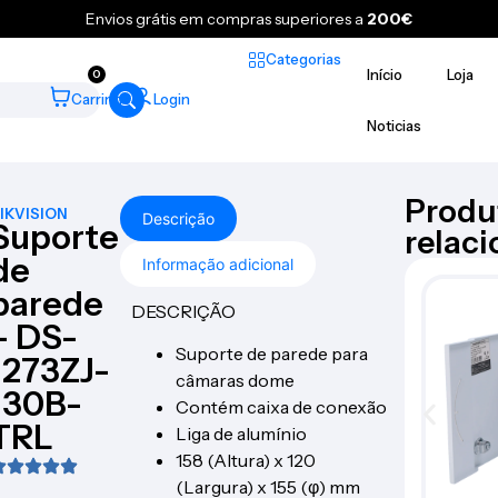
Envios grátis em compras superiores a
200€
Categorias
Início
Loja
0
Carrinho
Login
Noticias
Produ
IKVISION
Descrição
Suporte
relac
de
Informação adicional
parede
DESCRIÇÃO
– DS-
Suporte de parede para
1273ZJ-
câmaras dome
130B-
Contém caixa de conexão
TRL
Liga de alumínio
158 (Altura) x 120
(Largura) x 155 (φ) mm