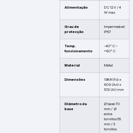
Alimentação
DC 12 V / 4
W max
Grau de
Impermeável
protecção
IP67
Temp.
-40º C ~
funcionamento
+60º C
Material
Metal
Dimensões
138.8 (Fo) x
60.9 (An) x
57.9 (Al) mm
Diâmetro da
Ø base 70
base
mm / Ø
entre
tornillos 55
mm / 3
tornillos