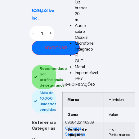
luz
branca
€
36,53
Iva
20
Inc.
m
Audio
sobre
−
+
Coaxial
Microfone
ADICIONAR
integrado
IR
CUT
Metal
Recomendado
Impermeável
por
IP67
profissionais
ESPECIFICAÇÕES
de segurança
Mais de
10.000
Marca
Hikvision
unidades
vendidas
Gama
Value
Referência
6936422146269
Categorias
Câmaras
,
Sensor de
High
Segurança
imagem
Performance