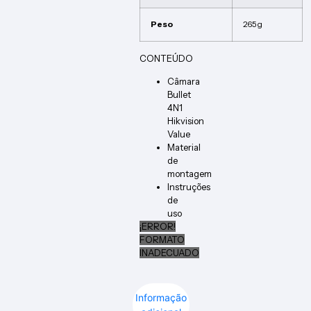
Peso
265 g
CONTEÚDO
Câmara
Bullet
4N1
Hikvision
Value
Material
de
montagem
Instruções
de
uso
¡ERROR!
FORMATO
INADECUADO
Informação