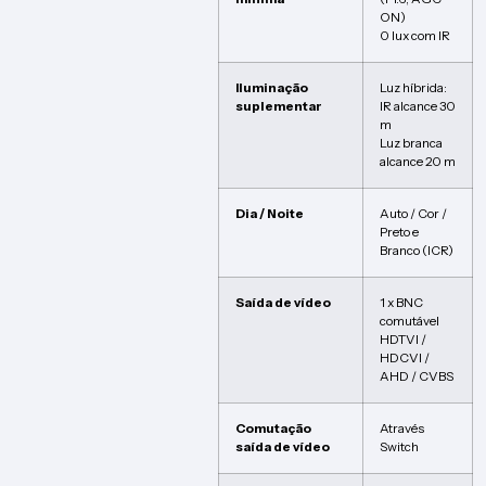
ON)
0 lux com IR
Iluminação
Luz híbrida:
suplementar
IR alcance 30
m
Luz branca
alcance 20 m
Dia / Noite
Auto / Cor /
Preto e
Branco (ICR)
Saída de vídeo
1 x BNC
comutável
HDTVI /
HDCVI /
AHD / CVBS
Comutação
Através
saída de vídeo
Switch