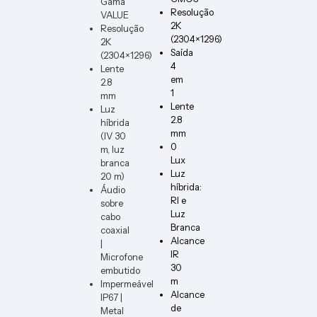
Gama
Resolução
VALUE
2K
Resolução
(2304×1296)
2K
Saída
(2304×1296)
4
Lente
em
2.8
1
mm
Lente
Luz
2.8
híbrida
mm
(IV 30
0
m, luz
Lux
branca
Luz
20 m)
híbrida:
Áudio
RI e
sobre
Luz
cabo
Branca
coaxial
Alcance
|
IR
Microfone
30
embutido
m
Impermeável
Alcance
IP67 |
de
Metal