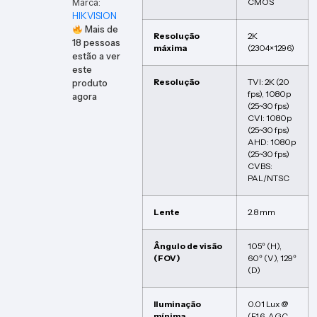
Marca:
CMOS
HIKVISION
Mais de
Resolução
2K
18
pessoas
máxima
(2304×1296)
estão a ver
este
Resolução
TVI: 2K (20
produto
fps), 1080p
agora
(25~30 fps)
CVI: 1080p
(25~30 fps)
AHD: 1080p
(25~30 fps)
CVBS:
PAL/NTSC
Lente
2.8 mm
Ângulo de visão
105º (H),
(FOV)
60º (V), 129º
(D)
Iluminação
0.01 Lux @
mínima
(F1.6, AGC