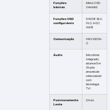
Funções
Menú OSD
básicas
(remoto)
Funções OSD
DWDR, BLC,
configuráveis
HLC, AGC,
AWB
Comunicação
HIKVISION-
C
Áudio
Microfone
integrado,
alcance 5 m
(Áudio
através de
cabo coaxial
com
tecnologia
TVI
Posicionamento
3 Axis
Lente