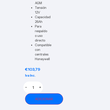
AGM
Tensión
12V
Capacidad
26Ah
Para
respaldo
o uso
directo
Compatible
con
centrales
Honeywell
€
103,79
Iva Inc.
−
+
ADICIONAR