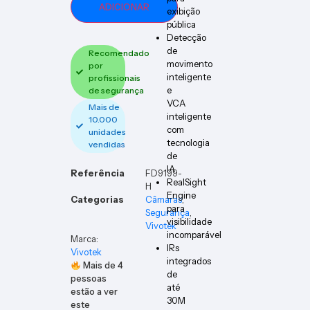
V10A-
ADICIONAR
exibição
DIN
pública
Detecção
de
Recomendado
movimento
por
inteligente
profissionais
e
de segurança
VCA
Mais de
inteligente
10.000
com
unidades
tecnologia
vendidas
de
IA
Referência
FD9199-
RealSight
H
Engine
Categorias
Câmaras
,
para
Segurança
,
visibilidade
Vivotek
incomparável
Marca:
IRs
Vivotek
integrados
Mais de
4
de
pessoas
até
estão a ver
30M
este