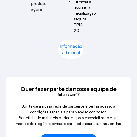
Firmware
produto
assinado,
agora
inicialização
segura,
TPM
2.0
Informação
adicional
Quer fazer parte da nossa equipa de
Marcas?
Junte-se à nossa rede de parceiros e tenha acesso a
condições especiais para vender connosco.
Beneficie de maior visibilidade, apoio especializado e um
modelo de negócio pensado para potenciar as suas vendas.