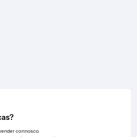
cas?
 vender connosco.