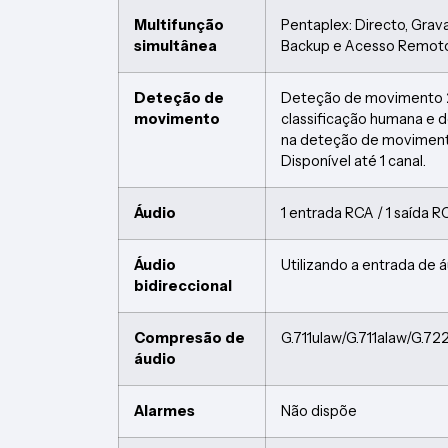
Multifunção
Pentaplex: Directo, Gra
simultânea
Backup e Acesso Remot
Deteção de
Deteção de movimento 
movimento
classificação humana e d
na deteção de moviment
Disponível até 1 canal.
Áudio
1 entrada RCA / 1 saída R
Áudio
Utilizando a entrada de 
bidireccional
Compresão de
G.711ulaw/G.711alaw/G.
áudio
Alarmes
Não dispõe