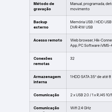
Método de
Manual, programada, de
gravação
movimento
Backup
Memória USB / HDD USB
externo
DVR-RW USB
Acesso remoto
Web browser, Hik-Conn
App, PC Software iVMS-
Conexões
32
remotas
Armazenagem
1 HDD SATA 3.5″ de até 8 
interna
Comunicação
2 x USB 2.0 / 1 x RJ45 10
Comunicação
Wifi 2.4 GHz