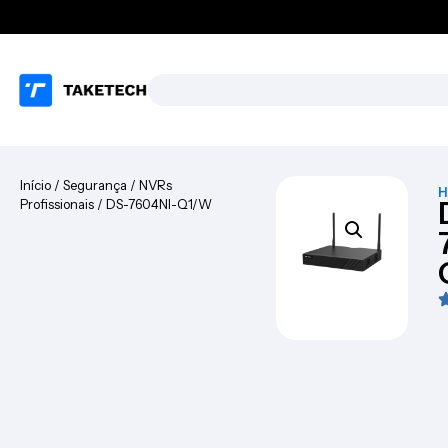
Início
/
Segurança
/
NVRs
H
Profissionais
/ DS-7604NI-Q1/W