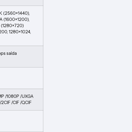
K (2560×1440),
A (1600×1200),
 (1280×720)
200, 1280×1024,
ps saída
MP /1080P /UXGA
/2CIF /CIF /QCIF