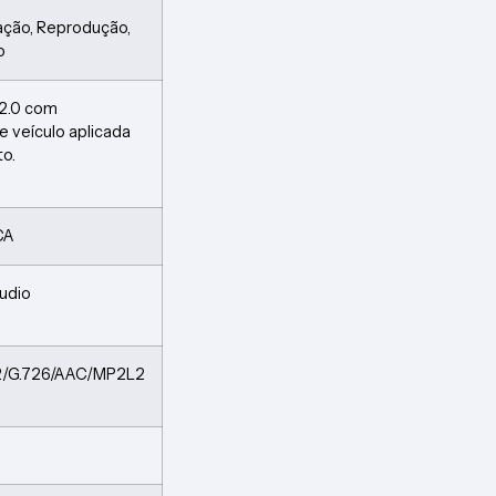
vação, Reprodução,
o
2.0 com
e veículo aplicada
o.
CA
áudio
722/G.726/AAC/MP2L2