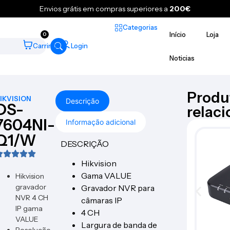
Envios grátis em compras superiores a
200€
Categorias
Início
Loja
0
Carrinho
Login
Noticias
Produ
IKVISION
Descrição
DS-
relac
7604NI-
Informação adicional
Q1/W
DESCRIÇÃO
Hikvision
Gama VALUE
Hikvision
gravador
Gravador NVR para
NVR 4 CH
câmaras IP
IP gama
4 CH
VALUE
Largura de banda de