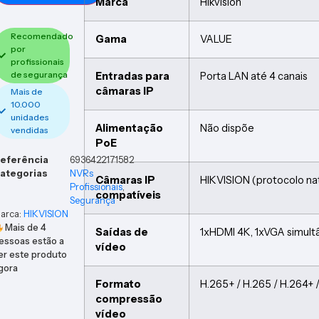
Marca
Hikvision
Recomendado
Gama
VALUE
por
profissionais
de segurança
Entradas para
Porta LAN até 4 canais
câmaras IP
Mais de
10.000
unidades
Alimentação
Não dispõe
vendidas
PoE
eferência
6936422171582
ategorias
NVRs
Câmaras IP
HIKVISION (protocolo na
Profissionais
,
compatíveis
Segurança
arca:
HIKVISION
Mais de
4
Saídas de
1xHDMI 4K, 1xVGA simul
essoas estão a
vídeo
er este produto
gora
Formato
H.265+ / H.265 / H.264+ 
compressão
vídeo