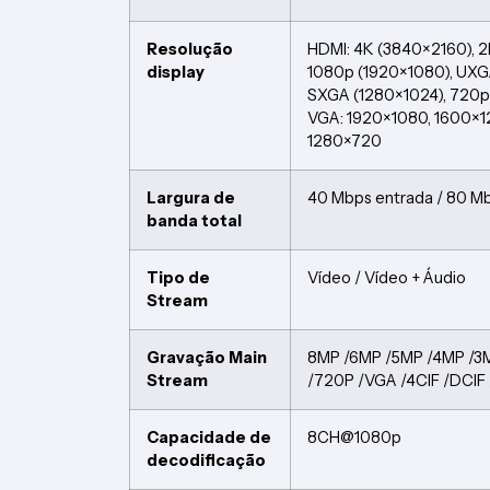
Resolução
HDMI: 4K (3840×2160), 2
display
1080p (1920×1080), UXG
SXGA (1280×1024), 720p
VGA: 1920×1080, 1600×1
1280×720
Largura de
40 Mbps entrada / 80 Mb
banda total
Tipo de
Vídeo / Vídeo + Áudio
Stream
Gravação Main
8MP /6MP /5MP /4MP /3
Stream
/720P /VGA /4CIF /DCIF 
Capacidade de
8CH@1080p
decodificação