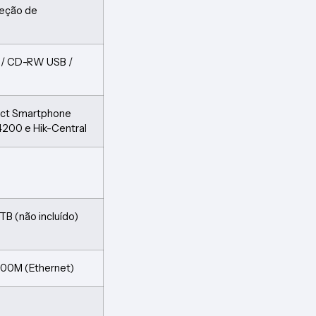
teção de
 / CD-RW USB /
ect Smartphone
4200 e Hik-Central
TB (não incluído)
/100M (Ethernet)