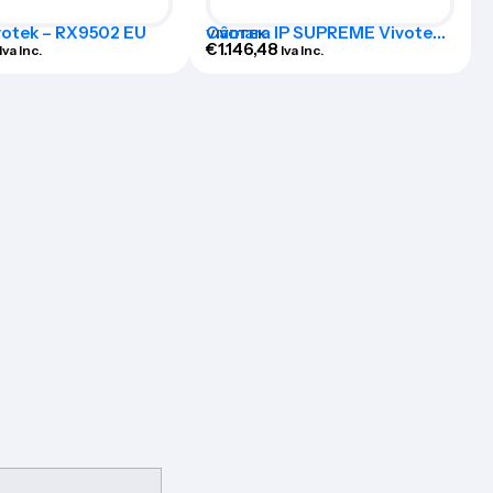
votek – RX9502 EU
Câmara IP SUPREME Vivotek -
VIVOTEK
FD9365-EHTV-v2
€
1.146,48
Iva Inc.
Iva Inc.