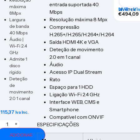
Resolução
entrada suportada 40
máxima
NVR – Vi
VIVOTEK
Mbps
8Mpx
€
494,09
Resolução máxima 8 Mpx
Largura
de banda
Compressão
40 Mbps
H.265+/H.265/H.264+/H.264
Áudio |
Saída HDMI 4K e VGA
Wi-Fi 2.4
Deteção de movimento
GHz
2.0 em 1 canal
Admite 1
Áudio
disco
Acesso IP Dual Stream
rígido
Deteção
Rato
de
Espaço para 1 HDD
movimento
Ligação Wi-Fi 2.4 GHz
2.0 1 canal
Interface WEB, CMS e
Smartphone
€
115,37
Iva Inc.
Compatível com ONVIF
ESPECIFICAÇÕES
+
ADICIONAR