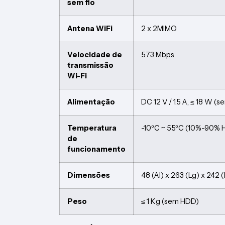
sem fio
Antena WiFi
2 x 2MIMO
Velocidade de
573 Mbps
transmissão
Wi-Fi
Alimentação
DC 12 V / 1.5 A, ≤ 18 W (
Temperatura
-10ºC ~ 55ºC (10%-90% 
de
funcionamento
Dimensões
48 (Al) x 263 (Lg) x 242
Peso
≤ 1 Kg (sem HDD)