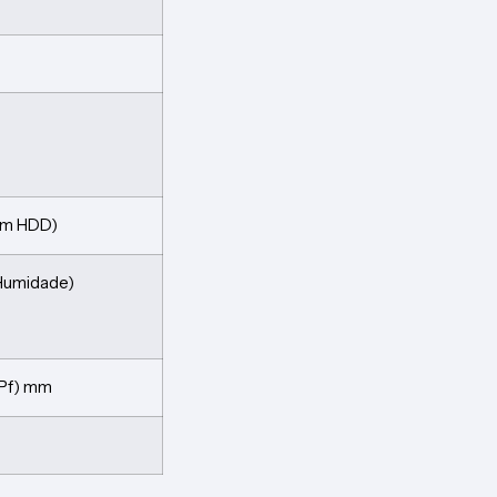
sem HDD)
Humidade)
 (Pf) mm