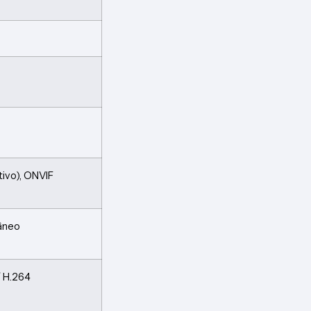
tivo), ONVIF
tâneo
/ H.264