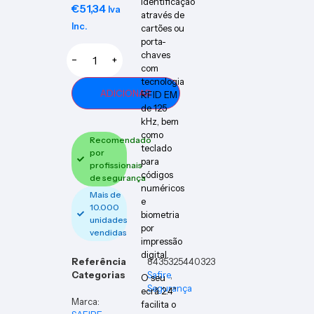
identificação
€
51,34
Iva
através de
Inc.
cartões ou
porta-
chaves
−
+
com
tecnologia
ADICIONAR
RFID EM
de 125
kHz, bem
como
Recomendado
teclado
por
para
profissionais
códigos
de segurança
numéricos
Mais de
e
10.000
biometria
unidades
por
vendidas
impressão
digital.
Referência
8435325440323
Categorias
Safire
,
O seu
Segurança
ecrã 2.4″
Marca:
facilita o