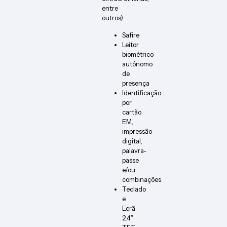
entre
outros).
Safire
Leitor
biométrico
autónomo
de
presença
Identificação
por
cartão
EM,
impressão
digital,
palavra-
passe
e/ou
combinações
Teclado
e
Ecrã
2.4″