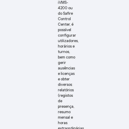
iVMS-
4200 ou
do Safire
Control
Center, é
possível
configurar
utilizadores,
horários e
turnos,
bem como
gerir
ausências
e licenças
e obter
diversos
relatórios
(registos
de
presença,
resumo
mensal e
horas
extraordinárias,