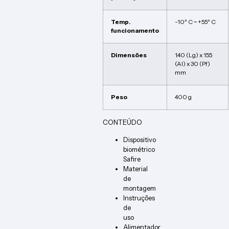
Temp.
-10º C ~ +55º C
funcionamento
Dimensões
140 (Lg) x 155
(Al) x 30 (Pf)
mm
Peso
400 g
CONTEÚDO
Dispositivo
biométrico
Safire
Material
de
montagem
Instruções
de
uso
Alimentador