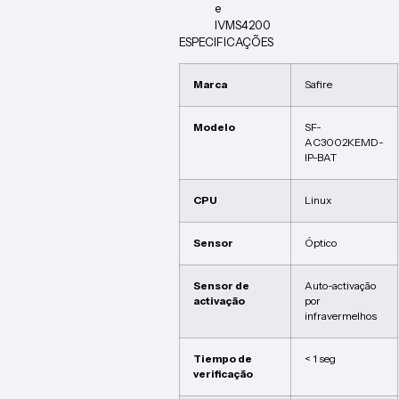
e
IVMS4200
ESPECIFICAÇÕES
Marca
Safire
Modelo
SF-
AC3002KEMD-
IP-BAT
CPU
Linux
Sensor
Óptico
Sensor de
Auto-activação
activação
por
infravermelhos
Tiempo de
< 1 seg
verificação