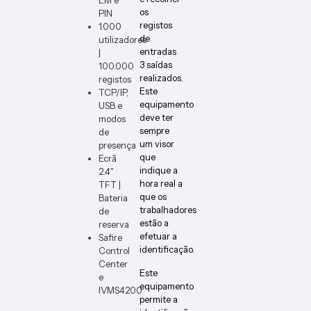
DIMM
os
PIN
ER-W-
registos
1.000
VERT
de
utilizadores
entradas
|
3 saídas
100.000
realizados.
registos
Este
TCP/IP,
equipamento
USB e
deve ter
modos
sempre
de
um visor
presença
que
Ecrã
indique a
2.4″
hora real a
TFT |
que os
Bateria
trabalhadores
de
estão a
reserva
efetuar a
Safire
identificação.
Control
Center
Este
e
equipamento
IVMS4200
permite a