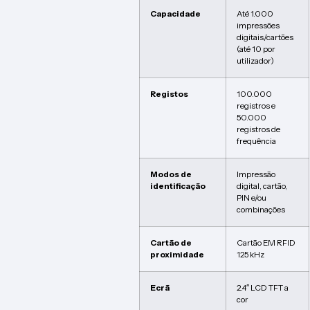
Capacidade
Até 1.000
impressões
digitais/cartões
(até 10 por
utilizador)
Registos
100.000
registros e
50.000
registros de
frequência
Modos de
Impressão
identificação
digital, cartão,
PIN e/ou
combinações
Cartão de
Cartão EM RFID
proximidade
125 kHz
Ecrã
2.4″ LCD TFT a
cor