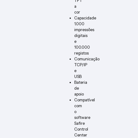
TFT
a
cor
Capacidade
1.000
impressões
digitais
e
100.000
registos
Comunicação
TCP/IP
e
USB
Bateria
de
apoio
Compatível
com
o
software
Safire
Control
Center