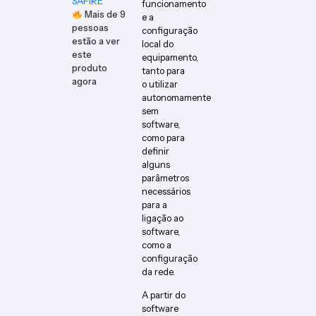
SAFIRE
funcionamento
Mais de
9
e a
pessoas
configuração
estão a ver
local do
este
equipamento,
produto
tanto para
agora
o utilizar
autonomamente
sem
software,
como para
definir
alguns
parâmetros
necessários
para a
ligação ao
software,
como a
configuração
da rede.
A partir do
software