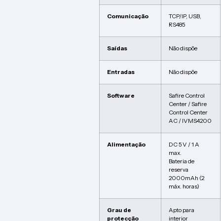
Comunicação
TCP/IP, USB,
RS485
Saídas
Não dispõe
Entradas
Não dispõe
Software
Safire Control
Center / Safire
Control Center
AC / IVMS4200
Alimentação
DC 5 V / 1 A
max.
Bateria de
reserva
2000mAh (2
máx. horas)
Grau de
Apto para
protecção
interior