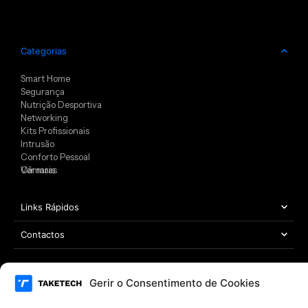
Categorias
Smart Home
Segurança
Nutrição Desportiva
Networking
Kits Profissionais
Intrusão
Conforto Pessoal
Câmaras
Ver mais
Links Rápidos
Contactos
Gerir o Consentimento de Cookies
Área Legal
Copyright © 2021 – 2026 TAKETECH | Todos os direitos reservados